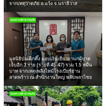
จากเหตุวาตภัย อ.แว้ง จ.นราธิวาส
สงเคราะห์สาธารณภัย
มูลนิธิป่อเต็กตึ๊ง มอบเงินเยียวยาแก่ผู้บาด
เจ็บอีก 3 ราย (รายที่ 45-47) รวม 1.5 หมื่น
บาท จากเหตุเพลิงไหม้โรงเบียร์ย่าน
ลาดพร้าว ณ สำนักงานใหญ่ พลับพลาไชย
สงเคราะห์สาธารณภัย