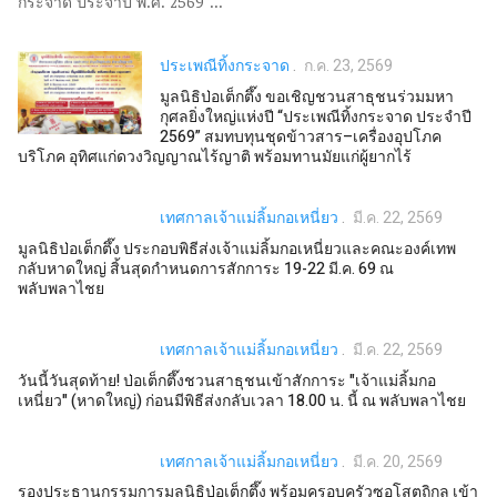
กระจาด ประจำปี พ.ศ. 2569”...
ประเพณีทิ้งกระจาด
ก.ค. 23, 2569
มูลนิธิป่อเต็กตึ๊ง ขอเชิญชวนสาธุชนร่วมมหา
กุศลยิ่งใหญ่แห่งปี “ประเพณีทิ้งกระจาด ประจำปี
2569” สมทบทุนชุดข้าวสาร–เครื่องอุปโภค
บริโภค อุทิศแก่ดวงวิญญาณไร้ญาติ พร้อมทานมัยแก่ผู้ยากไร้
เทศกาลเจ้าแม่ลิ้มกอเหนี่ยว
มี.ค. 22, 2569
มูลนิธิป่อเต็กตึ๊ง ประกอบพิธีส่งเจ้าแม่ลิ้มกอเหนี่ยวและคณะองค์เทพ
กลับหาดใหญ่ สิ้นสุดกำหนดการสักการะ 19-22 มี.ค. 69 ณ
พลับพลาไชย
เทศกาลเจ้าแม่ลิ้มกอเหนี่ยว
มี.ค. 22, 2569
วันนี้วันสุดท้าย! ป่อเต็กตึ๊งชวนสาธุชนเข้าสักการะ "เจ้าแม่ลิ้มกอ
เหนี่ยว" (หาดใหญ่) ก่อนมีพิธีส่งกลับเวลา 18.00 น. นี้ ณ พลับพลาไชย
เทศกาลเจ้าแม่ลิ้มกอเหนี่ยว
มี.ค. 20, 2569
รองประธานกรรมการมูลนิธิป่อเต็กตึ๊ง พร้อมครอบครัวซอโสตถิกุล เข้า