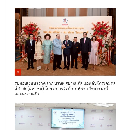
3
รับมอบเงินบริจาค จาก บริษัท สยามแก๊ส แอนด์ปิโตรเคมีคัล
ส์ จำกัด(มหาชน) โดย ดร.วรวิทย์-ดร.พัชรา วีรบวรพงศ์
และครอบครัว