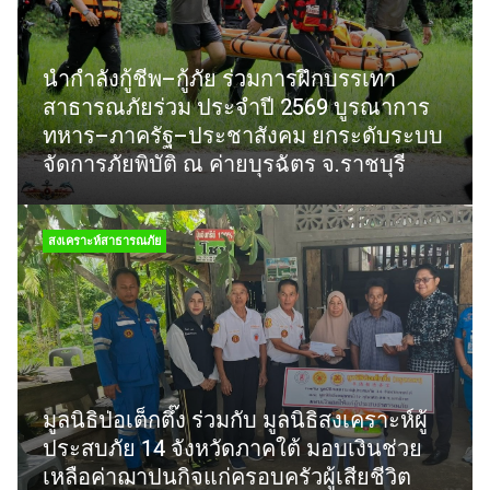
นำกำลังกู้ชีพ–กู้ภัย ร่วมการฝึกบรรเทา
สาธารณภัยร่วม ประจำปี 2569 บูรณาการ
ทหาร–ภาครัฐ–ประชาสังคม ยกระดับระบบ
จัดการภัยพิบัติ ณ ค่ายบุรฉัตร จ.ราชบุรี
สงเคราะห์สาธารณภัย
มูลนิธิป่อเต็กตึ๊ง ร่วมกับ มูลนิธิสงเคราะห์ผู้
ประสบภัย 14 จังหวัดภาคใต้ มอบเงินช่วย
เหลือค่าฌาปนกิจแก่ครอบครัวผู้เสียชีวิต