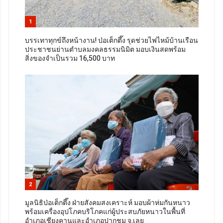
1
บรรเทาทุกข์ถึงหน้างาน! ป่อเต็กตึ๊ง รุดช่วยไฟไหม้บ้านเรือน
ประชาชนย่านตำบลมงคลธรรมนิมิต มอบเงินสดพร้อม
สิ่งของจำเป็นรวม 16,500 บาท
2
มูลนิธิป่อเต็กตึ๊ง ฝ่ายสังคมสงเคราะห์ มอบผ้าห่มกันหนาว
พร้อมเครื่องอุปโภคบริโภคแก่ผู้ประสบภัยหนาวในพื้นที่
อำเภอเชียงคานและอำเภอปากชม จ.เลย