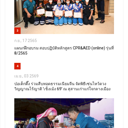
3
ก.ย., 17 2565
แผนกฝึกอบรม สอบปฏิบัติหลักสูตร CPR&AED (online) รุ่นที่
8/2565
4
เม.ย., 03 2569
ป่อเต็กตึ๊ง ร่วมสืบทอดธรรมเนียมจีน จัดพิธีเซ่นไหว้ดวง
วิญญาณไร้ญาติ 'เช็งเม้ง 69' ณ สุสานเก่าแก่ใจกลางเมือง