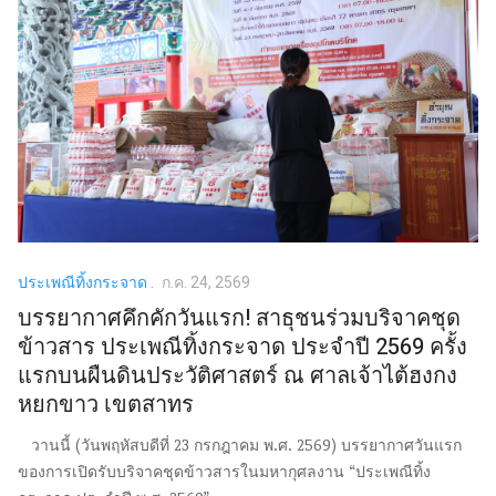
ประเพณีทิ้งกระจาด
ก.ค. 24, 2569
บรรยากาศคึกคักวันแรก! สาธุชนร่วมบริจาคชุด
ข้าวสาร ประเพณีทิ้งกระจาด ประจำปี 2569 ครั้ง
แรกบนผืนดินประวัติศาสตร์ ณ ศาลเจ้าไต้ฮงกง
หยกขาว เขตสาทร
วานนี้ (วันพฤหัสบดีที่ 23 กรกฎาคม พ.ศ. 2569) บรรยากาศวันแรก
ของการเปิดรับบริจาคชุดข้าวสารในมหากุศลงาน “ประเพณีทิ้ง