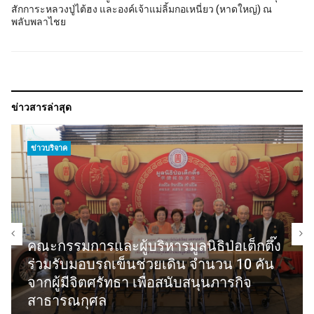
สักการะหลวงปู่ไต้ฮง และองค์เจ้าแม่ลิ้มกอเหนี่ยว (หาดใหญ่) ณ
พลับพลาไชย
ข่าวสารล่าสุด
ข่าวบริจาค
คณะกรรมการและผู้บริหารมูลนิธิป่อเต็กตึ๊ง
ร่วมรับมอบรถเข็นช่วยเดิน จำนวน 10 คัน
จากผู้มีจิตศรัทธา เพื่อสนับสนุนภารกิจ
สาธารณกุศล