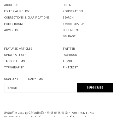
ABOUT US
LOGIN
EDITORIAL POLICY
REGISTRATION
CORRECTIONS & CLARIFICATIONS
SEARCH
PRESS ROOM
SMART SEARCH
ADVERTISE
OFFLINE PAGE
404 PAGE
FEATURED ARTICLES
TWITTER
SINGLE ARTICLE
FACEBOOK
TAGGED ITEMS
TUMBLR
TYPOGRAPHY
PINTEREST
SIGN UP TO OUR DAILY EMAIL
ลิขสิทธิ์ © 2569 มูลนิธิป่อเต็กตึ๊ง / 華 僑 報 德 善 堂 / POH TECK TUNG