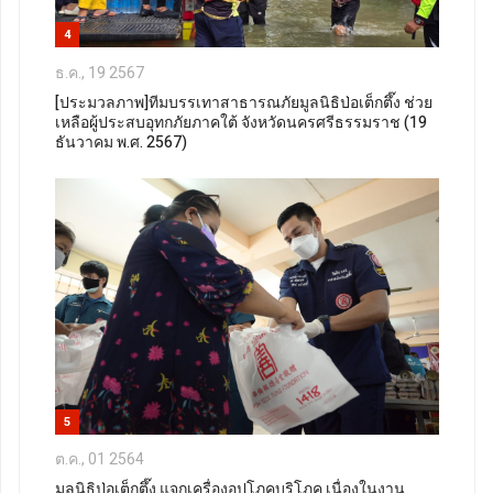
4
ธ.ค., 19 2567
[ประมวลภาพ]ทีมบรรเทาสาธารณภัยมูลนิธิป่อเต็กตึ๊ง ช่วย
เหลือผู้ประสบอุทกภัยภาคใต้ จังหวัดนครศรีธรรมราช (19
ธันวาคม พ.ศ. 2567)
5
ต.ค., 01 2564
มูลนิธิป่อเต็กตึ๊ง แจกเครื่องอุปโภคบริโภค เนื่องในงาน