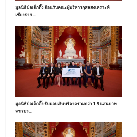
มูลนิธิป่อเต็กตึ๊ง ต้อนรับคณะผู้บริหารกุศลสงเคราะห์
เชียงราย ...
มูลนิธิป่อเต็กตึ๊ง รับมอบเงินบริจาครวมกว่า 1.9 แสนบาท
จาก บร...