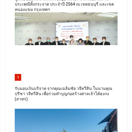
ประเพณีทิ้งกระจาด ประจำปี 2564 ณ เขตธนบุรี และเขต
หนองแขม กรุงเทพฯ
1
รับมอบเงินบริจาค จากคุณเฉลิมชัย วจีทวีสิน ในนามคุณ
ปรีชา วจีทวีสิน เพื่อร่วมทำบุญก่อสร้างศาลเจ้าไต้ฮงกง
(สาทร)