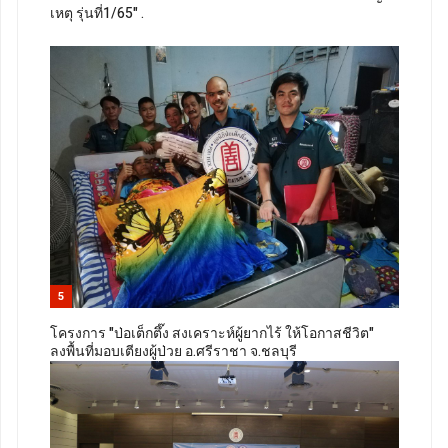
เหตุ รุ่นที่1/65" .
5
โครงการ "ป่อเต็กตึ๊ง สงเคราะห์ผู้ยากไร้ ให้โอกาสชีวิต"
ลงพื้นที่มอบเตียงผู้ป่วย อ.ศรีราชา จ.ชลบุรี