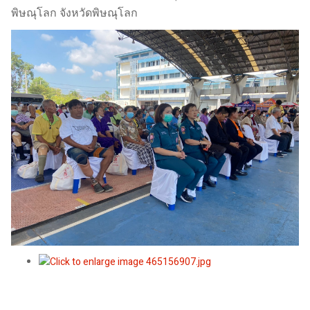
พิษณุโลก จังหวัดพิษณุโลก