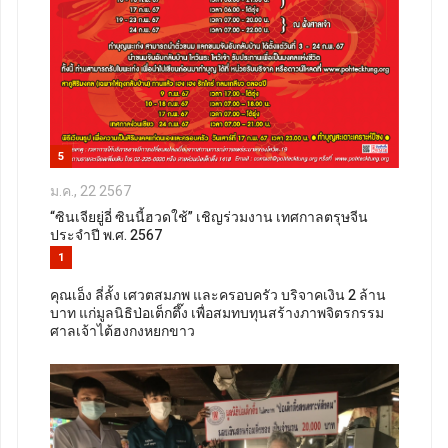
5
ม.ค., 22 2567
“ซินเจียยู่อี่ ซินนี้ฮวดใช้” เชิญร่วมงาน เทศกาลตรุษจีน
ประจำปี พ.ศ. 2567
1
คุณเอ็ง ลี่ลั้ง เศวตสมภพ และครอบครัว บริจาคเงิน 2 ล้าน
บาท แก่มูลนิธิป่อเต็กตึ๊ง เพื่อสมทบทุนสร้างภาพจิตรกรรม
ศาลเจ้าไต้ฮงกงหยกขาว