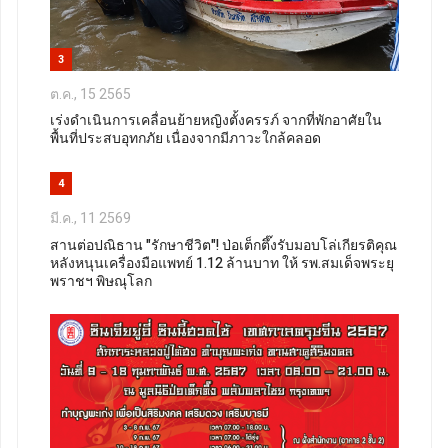
3
ต.ค., 15 2565
เร่งดำเนินการเคลื่อนย้ายหญิงตั้งครรภ์ จากที่พักอาศัยใน
พื้นที่ประสบอุทกภัย เนื่องจากมีภาวะใกล้คลอด
4
มี.ค., 11 2569
สานต่อปณิธาน "รักษาชีวิต"! ป่อเต็กตึ๊งรับมอบโล่เกียรติคุณ
หลังหนุนเครื่องมือแพทย์ 1.12 ล้านบาท ให้ รพ.สมเด็จพระยุ
พราชฯ พิษณุโลก