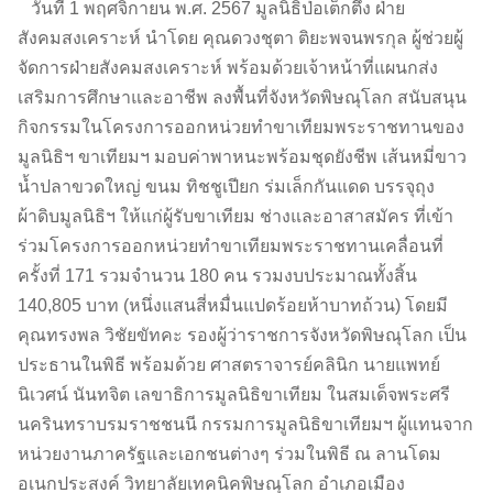
วันที่ 1 พฤศจิกายน พ.ศ. 2567 มูลนิธิป่อเต็กตึ๊ง ฝ่าย
สังคมสงเคราะห์ นำโดย คุณดวงชุตา ติยะพจนพรกุล ผู้ช่วยผู้
จัดการฝ่ายสังคมสงเคราะห์ พร้อมด้วยเจ้าหน้าที่แผนกส่ง
เสริมการศึกษาและอาชีพ ลงพื้นที่จังหวัดพิษณุโลก สนับสนุน
กิจกรรมในโครงการออกหน่วยทำขาเทียมพระราชทานของ
มูลนิธิฯ ขาเทียมฯ มอบค่าพาหนะพร้อมชุดยังชีพ เส้นหมี่ขาว
น้ำปลาขวดใหญ่ ขนม ทิชชูเปียก ร่มเล็กกันแดด บรรจุถุง
ผ้าดิบมูลนิธิฯ ให้แก่ผู้รับขาเทียม ช่างและอาสาสมัคร ที่เข้า
ร่วมโครงการออกหน่วยทำขาเทียมพระราชทานเคลื่อนที่
ครั้งที่ 171 รวมจำนวน 180 คน รวมงบประมาณทั้งสิ้น
140,805 บาท (หนึ่งแสนสี่หมื่นแปดร้อยห้าบาทถ้วน) โดยมี
คุณทรงพล วิชัยขัทคะ รองผู้ว่าราชการจังหวัดพิษณุโลก เป็น
ประธานในพิธี พร้อมด้วย ศาสตราจารย์คลินิก นายแพทย์
นิเวศน์ นันทจิต เลขาธิการมูลนิธิขาเทียม ในสมเด็จพระศรี
นครินทราบรมราชชนนี กรรมการมูลนิธิขาเทียมฯ ผู้แทนจาก
หน่วยงานภาครัฐและเอกชนต่างๆ ร่วมในพิธี ณ ลานโดม
อเนกประสงค์ วิทยาลัยเทคนิคพิษณุโลก อำเภอเมือง