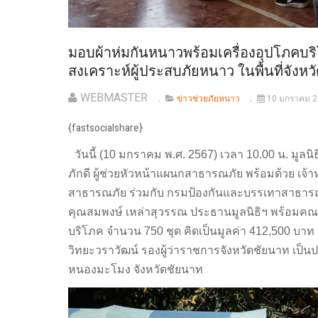
มอบผ้าห่มกันหนาวพร้อมเครื่องอุปโภคบ
สงเคราะห์ผู้ประสบภัยหนาว ในพื้นที่จังห
WEBMASTER
ข่าวช่วยภัยหนาว
10 มกราคม 
{fastsocialshare}
วันนี้ (10 มกราคม พ.ศ. 2567) เวลา 10.00 น. มูลนิ
ภักดี ผู้ช่วยหัวหน้าแผนกสาธารณภัย พร้อมด้วย เจ
สาธารณภัย ร่วมกับ กรมป้องกันและบรรเทาสาธารณภ
คุณสมพงษ์ เหล่าสุวรรณ ประธานมูลนิธิฯ พร้อมคณะ
บริโภค จำนวน 750 ชุด คิดเป็นมูลค่า 412,500 บาท (
วิทยะวราวัฒน์ รองผู้ว่าราชการจังหวัดชัยนาท เป็
หนองมะโมง จังหวัดชัยนาท