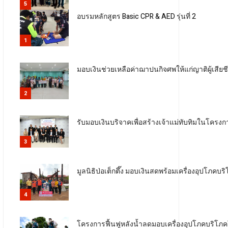
5
อบรมหลักสูตร Basic CPR & AED รุ่นที่ 2
1
มอบเงินช่วยเหลือค่าฌาปนกิจศพให้แก่ญาติผู้เสียช
2
รับมอบเงินบริจาคเพื่อสร้างเจ้าแม่ทับทิมในโคร
3
มูลนิธิป่อเต็กตึ๊ง มอบเงินสดพร้อมเครื่องอุปโภคบริ
4
โครงการฟื้นฟูหลังน้ำลดมอบเครื่องอุปโภคบริโภคใน