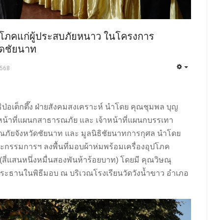
ริโภคแก่ผู้ประสบภัยหนาว ในโครงการ
วัดชัยนาท
2568
ธิป่อเต็กตึ๊ง ฝ่ายสังคมสงเคราะห์ นำโดย คุณชุมพล บุญ
้าหน้าที่แผนกสาธารณภัย และ เจ้าหน้าที่แผนกบรรเทา
ัยจังหวัดชัยนาท และ มูลนิธิชัยนาทการกุศล นำโดย
กรรมการฯ ลงพื้นที่มอบผ้าห่มพร้อมเครื่องอุปโภค
สี่แสนหนึ่งหมื่นสองพันห้าร้อยบาท) โดยมี คุณวิษณุ
นประธานในพิธีมอบ ณ บริเวณโรงเรียนวัดวังน้ำขาว อำเภอ