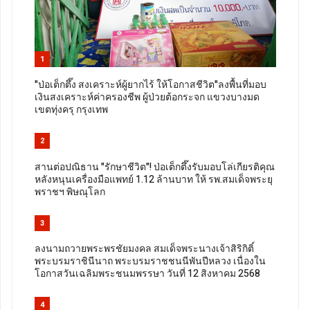
1
"ป่อเต็กตึ๊ง สงเคราะห์ผู้ยากไร้ ให้โอกาสชีวิต"ลงพื้นที่มอบ
เงินสงเคราะห์ค่าครองชีพ ผู้ป่วยต้อกระจก แขวงบางมด
เขตทุ่งครุ กรุงเทพ
2
สานต่อปณิธาน "รักษาชีวิต"! ป่อเต็กตึ๊งรับมอบโล่เกียรติคุณ
หลังหนุนเครื่องมือแพทย์ 1.12 ล้านบาท ให้ รพ.สมเด็จพระยุ
พราชฯ พิษณุโลก
3
ลงนามถวายพระพรชัยมงคล สมเด็จพระนางเจ้าสิริกิติ์
พระบรมราชินีนาถ พระบรมราชชนนีพันปีหลวง เนื่องใน
โอกาสวันเฉลิมพระชนมพรรษา วันที่ 12 สิงหาคม 2568
4