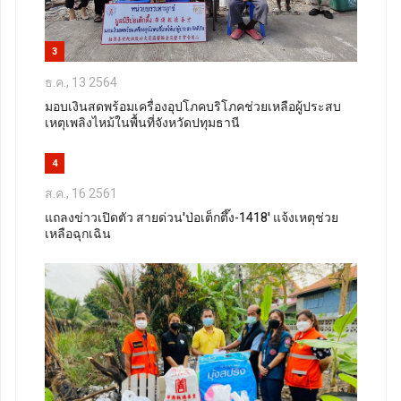
3
ธ.ค., 13 2564
มอบเงินสดพร้อมเครื่องอุปโภคบริโภคช่วยเหลือผู้ประสบ
เหตุเพลิงไหม้ในพื้นที่จังหวัดปทุมธานี
4
ส.ค., 16 2561
แถลงข่าวเปิดตัว สายด่วน'ป่อเต็กตึ๊ง-1418' แจ้งเหตุช่วย
เหลือฉุกเฉิน