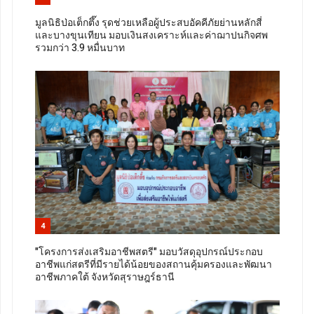
มูลนิธิป่อเต็กตึ๊ง รุดช่วยเหลือผู้ประสบอัคคีภัยย่านหลักสี่
และบางขุนเทียน มอบเงินสงเคราะห์และค่าฌาปนกิจศพ
รวมกว่า 3.9 หมื่นบาท
4
"โครงการส่งเสริมอาชีพสตรี" มอบวัสดุอุปกรณ์ประกอบ
อาชีพแก่สตรีที่มีรายได้น้อยของสถานคุ้มครองและพัฒนา
อาชีพภาคใต้ จังหวัดสุราษฎร์ธานี