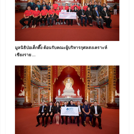
มูลนิธิป่อเต็กตึ๊ง ต้อนรับคณะผู้บริหารกุศลสงเคราะห์
เชียงราย ...