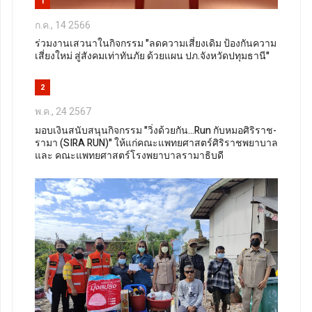
1
ก.ค., 14 2566
ร่วมงานเสวนาในกิจกรรม "ลดความเสี่ยงเดิม ป้องกันความ
เสี่ยงใหม่ สู่สังคมเท่าทันภัย ด้วยแผน ปภ.จังหวัดปทุมธานี"
2
พ.ค., 24 2567
มอบเงินสนับสนุนกิจกรรม "วิ่งด้วยกัน...Run กับหมอศิริราช-
รามา (SIRA RUN)" ให้แก่คณะแพทยศาสตร์ศิริราชพยาบาล
และ คณะแพทยศาสตร์โรงพยาบาลรามาธิบดี