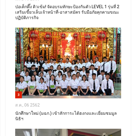
ป่อเต็กตึ๊ง ติวเข้ม! จัดอบรมทักษะป้องกันตัว LEVEL 1 รุ่นที่ 2
เสริมเขี้ยวเล็บเจ้าหน้าที่-อาสาสมัคร รับมือภัยคุกคามขณะ
ปฏิบัติภารกิจ
3
ส.ค., 06 2562
นักศึกษาใหม่ (มฉก.) เข้าสักการะไต้ฮงกงและเยี่ยมชมมูล
นิธิฯ