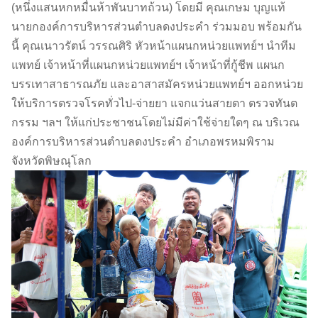
(หนึ่งแสนหกหมื่นห้าพันบาทถ้วน) โดยมี คุณเกษม บุญแท้
นายกองค์การบริหารส่วนตำบลดงประคำ ร่วมมอบ พร้อมกัน
นี้ คุณเนาวรัตน์ วรรณศิริ หัวหน้าแผนกหน่วยแพทย์ฯ นำทีม
แพทย์ เจ้าหน้าที่แผนกหน่วยแพทย์ฯ เจ้าหน้าที่กู้ชีพ แผนก
บรรเทาสาธารณภัย และอาสาสมัครหน่วยแพทย์ฯ ออกหน่วย
ให้บริการตรวจโรคทั่วไป-จ่ายยา แจกแว่นสายตา ตรวจทันต
กรรม ฯลฯ ให้แก่ประชาชนโดยไม่มีค่าใช้จ่ายใดๆ ณ บริเวณ
องค์การบริหารส่วนตำบลดงประคำ อำเภอพรหมพิราม
จังหวัดพิษณุโลก