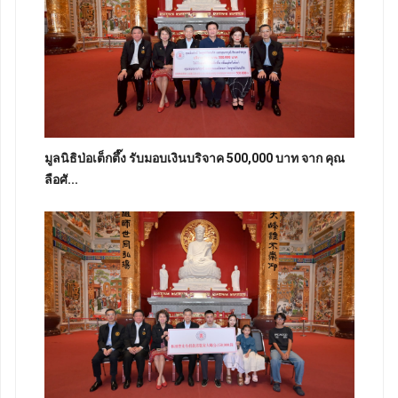
มูลนิธิป่อเต็กตึ๊ง รับมอบเงินบริจาค 500,000 บาท จาก คุณ
ลือศั...