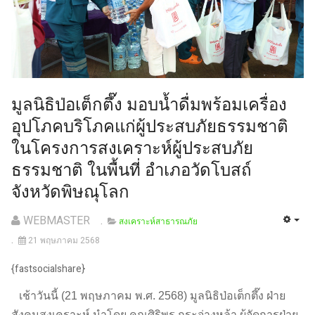
มูลนิธิป่อเต็กตึ๊ง มอบน้ำดื่มพร้อมเครื่อง
อุปโภคบริโภคแก่ผู้ประสบภัยธรรมชาติ
ในโครงการสงเคราะห์ผู้ประสบภัย
ธรรมชาติ ในพื้นที่ อำเภอวัดโบสถ์
จังหวัดพิษณุโลก
WEBMASTER
สงเคราะห์สาธารณภัย
21 พฤษภาคม 2568
{fastsocialshare}
เช้าวันนี้ (21 พฤษภาคม พ.ศ. 2568) มูลนิธิป่อเต็กตึ๊ง ฝ่าย
สังคมสงเคราะห์ นำโดย คุณศิริพร กระจ่างหล้า ผู้จัดการฝ่าย