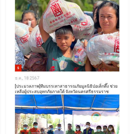
5
ธ.ค., 18 2567
[ประมวลภาพ]ทีมบรรเทาสาธารณภัยมูลนิธิป่อเต็กตึ๊ง ช่วย
เหลือผู้ประสบอุทกภัยภาคใต้ จังหวัดนครศรีธรรมราช