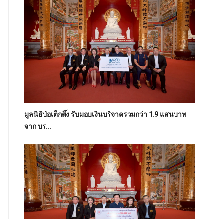
มูลนิธิป่อเต็กตึ๊ง รับมอบเงินบริจาครวมกว่า 1.9 แสนบาท
จาก บร...