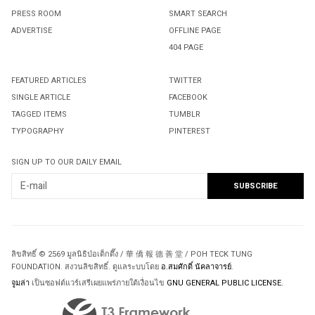
PRESS ROOM
SMART SEARCH
ADVERTISE
OFFLINE PAGE
404 PAGE
FEATURED ARTICLES
TWITTER
SINGLE ARTICLE
FACEBOOK
TAGGED ITEMS
TUMBLR
TYPOGRAPHY
PINTEREST
SIGN UP TO OUR DAILY EMAIL
ลิขสิทธิ์ © 2569 มูลนิธิป่อเต็กตึ๊ง / 華 僑 報 德 善 堂 / POH TECK TUNG
FOUNDATION. สงวนลิขสิทธิ์. ดูแลระบบโดย
อ.สมศักดิ์ นัคลาจารย์
.
จูมล่า
เป็นซอฟต์แวร์เสรีเผยแพร่ภายใต้เงื่อนไข
GNU GENERAL PUBLIC LICENSE.