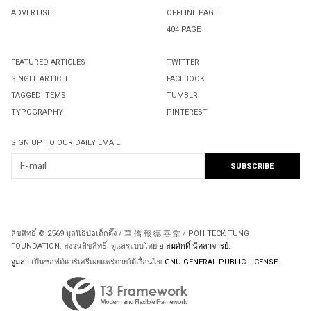
ADVERTISE
OFFLINE PAGE
404 PAGE
FEATURED ARTICLES
TWITTER
SINGLE ARTICLE
FACEBOOK
TAGGED ITEMS
TUMBLR
TYPOGRAPHY
PINTEREST
SIGN UP TO OUR DAILY EMAIL
ลิขสิทธิ์ © 2569 มูลนิธิป่อเต็กตึ๊ง / 華 僑 報 德 善 堂 / POH TECK TUNG
FOUNDATION. สงวนลิขสิทธิ์. ดูแลระบบโดย
อ.สมศักดิ์ นัคลาจารย์
.
จูมล่า
เป็นซอฟต์แวร์เสรีเผยแพร่ภายใต้เงื่อนไข
GNU GENERAL PUBLIC LICENSE.