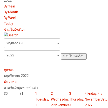
2022
By Year
By Month
By Week
Today
ข้ามไปยังเดือน
ข้ามไปยังเดือน
ตุลาคม
พฤศจิกายน 2022
ธันวาคม
อาท
จัน
อัง
พุธ
พฤห
ศุก
เสา
30
31
1
2
3
4
Friday, 4
5
Tuesday,
Wednesday,
Thursday,
November
Satu
1
2 November
3
2022
5