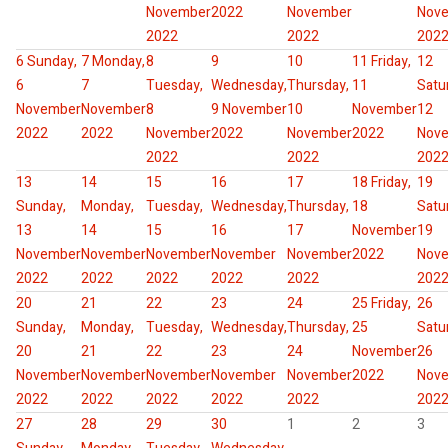
November
2022
November
Nov
2022
2022
202
6
Sunday,
7
Monday,
8
9
10
11
Friday,
12
6
7
Tuesday,
Wednesday,
Thursday,
11
Satu
November
November
8
9 November
10
November
12
2022
2022
November
2022
November
2022
Nov
2022
2022
202
13
14
15
16
17
18
Friday,
19
Sunday,
Monday,
Tuesday,
Wednesday,
Thursday,
18
Satu
13
14
15
16
17
November
19
November
November
November
November
November
2022
Nov
2022
2022
2022
2022
2022
202
20
21
22
23
24
25
Friday,
26
Sunday,
Monday,
Tuesday,
Wednesday,
Thursday,
25
Satu
20
21
22
23
24
November
26
November
November
November
November
November
2022
Nov
2022
2022
2022
2022
2022
202
27
28
29
30
1
2
3