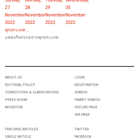
Sunday,
Monday,
Tuesday,
Wednesday,
27
28
29
30
November
November
November
November
2022
2022
2022
2022
ทุกประเภท ...
แสดงกิจกรรมจากทุกประเภท
ABOUT US
LOGIN
EDITORIAL POLICY
REGISTRATION
CORRECTIONS & CLARIFICATIONS
SEARCH
PRESS ROOM
SMART SEARCH
ADVERTISE
OFFLINE PAGE
404 PAGE
FEATURED ARTICLES
TWITTER
SINGLE ARTICLE
FACEBOOK