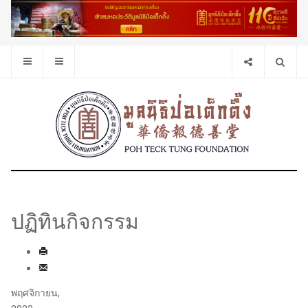
ปฏิทินกิจกรรม
พฤศจิกายน,