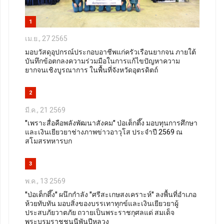
1
เม.ย., 27 2565
มอบวัสดุอุปกรณ์ประกอบอาชีพแก่ครัวเรือนยากจน ภายใต้
บันทึกข้อตกลงความร่วมมือในการแก้ไขปัญหาความ
ยากจนเชิงบูรณาการ ในพื้นที่จังหวัดอุตรดิตถ์
2
มี.ค., 21 2569
"เพราะสื่อคือพลังพัฒนาสังคม" ป่อเต็กตึ๊ง มอบทุนการศึกษา
และเงินเยียวยาช่างภาพข่าวอาวุโส ประจำปี 2569 ณ
สโมสรทหารบก
3
พ.ค., 13 2569
"ป่อเต็กตึ๊ง" ผนึกกำลัง "ศรีสะเกษสงเคราะห์" ลงพื้นที่อำเภอ
ห้วยทับทัน มอบสิ่งของบรรเทาทุกข์และเงินเยียวยาผู้
ประสบภัยวาตภัย ถวายเป็นพระราชกุศลแด่ สมเด็จ
พระบรมราชชนนีพันปีหลวง