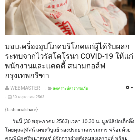
มอบเครื่องอุปโภคบริโภคแก่ผู้ได้รับผลก
ระทบจากไวรัสโคโรนา COVID-19 ให้แก่
พนักงานและแคดดี้ สนามกอล์ฟ
กรุงเทพกรีฑา
WEBMASTER
สงเคราะห์สาธารณภัย
30 พฤษภาคม 2563
{fastsocialshare}
วันนี้ (30 พฤษภาคม 2563) เวลา 10.30 น. มูลนิธิป่อเต็กตึ๊ง
โดยคุณสุทัศน์ เตชะวิบูลย์ รองประธานกรรมการ พร้อมด้วย
คุณพินัย ศรีพนาสณฑ์ ผู้จัดการฝ่ายสังคมสงเคราะห์ พร้อม