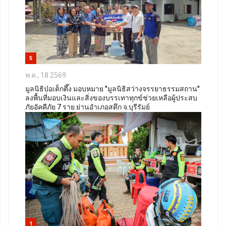
5
พ.ค., 18 2569
มูลนิธิป่อเต็กตึ๊ง มอบหมาย "มูลนิธิสว่างจรรยาธรรมสถาน"
ลงพื้นที่มอบเงินและสิ่งของบรรเทาทุกข์ช่วยเหลือผู้ประสบ
ภัยอัคคีภัย 7 ราย ย่านอำเภอสตึก จ.บุรีรัมย์
1