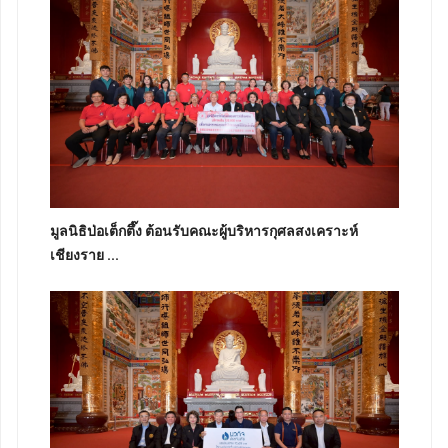
มูลนิธิป่อเต็กตึ๊ง ต้อนรับคณะผู้บริหารกุศลสงเคราะห์
เชียงราย ...