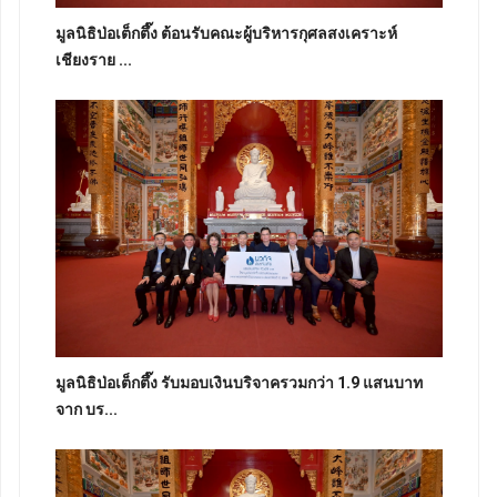
มูลนิธิป่อเต็กตึ๊ง ต้อนรับคณะผู้บริหารกุศลสงเคราะห์
เชียงราย ...
มูลนิธิป่อเต็กตึ๊ง รับมอบเงินบริจาครวมกว่า 1.9 แสนบาท
จาก บร...