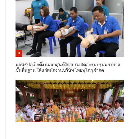
3
มูลนิธิป่อเต็กตึ๊ง แผนกศูนย์ฝึกอบรม จัดอบรมปฐมพยาบาล
ขั้นพื้นฐาน ให้แก่พนักงานบริษัท ไทยฟูโกกุ จำกัด