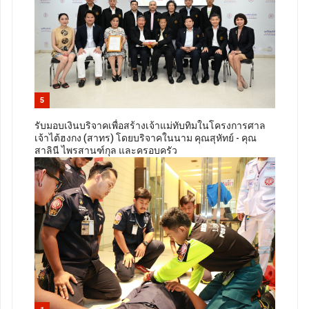
5
รับมอบเงินบริจาคเพื่อสร้างเจ้าแม่ทับทิมในโครงการศาล
เจ้าไต้ฮงกง (สาทร) โดยบริจาคในนาม คุณสุหัทย์ - คุณ
สาลินี ไพรสานฑ์กุล และครอบครัว