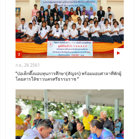
2
ก.ย., 26 2561
"ป่อเต็กตึ๊งมอบทุนการศึกษา(สัญจร) พร้อมมอบศาลาที่พักผู้
โดยสารให้ชาวนครศรีธรรมราช "