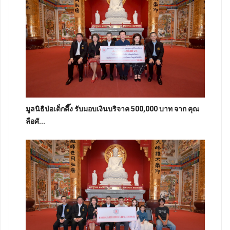
มูลนิธิป่อเต็กตึ๊ง รับมอบเงินบริจาค 500,000 บาท จาก คุณ
ลือศั...