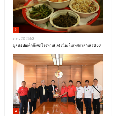
3
ต.ค., 23 2560
มูลนิธิป่อเต็กตึ๊งจัดโรงทาน(เจ) เนื่องในเทศกาลกินเจปี 60
4