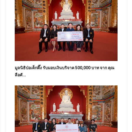
มูลนิธิป่อเต็กตึ๊ง รับมอบเงินบริจาค 500,000 บาท จาก คุณ
ลือศั...