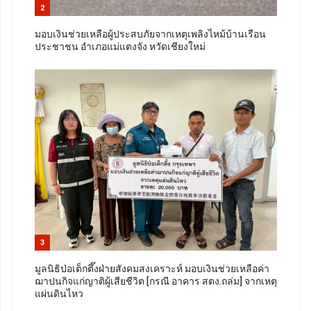
2
มอบเงินช่วยเหลือผู้ประสบภัยจากเหตุเพลิงไหม้บ้านเรือน
ประชาชน อำเภอแม่แตงจัง หวัดเชียงใหม่
3
มูลนิธิป่อเต็กตึ๊งฝ่ายสังคมสงเคราะห์ มอบเงินช่วยเหลือค่า
ฌาปนกิจแก่ญาติผู้เสียชีวิต [กรณี อาคาร สตง.ถล่ม] จากเหตุ
แผ่นดินไหว