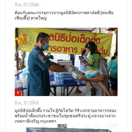
มี.ค., 01 2568
ต้อนรับคณะกรรมการจากมูลนิธิมิตรภาพสามัคคี (ท่งเซีย
เซี่ยงตึ๊ง) หาดใหญ่
5
มี.ค., 31 2563
มูลนิธิป่อเต็กตึ๊ง รวมใจ สู้ภัยโควิด-19 แจกจ่ายอาหารกล่อง
พร้อมน้ำดื่มแก่ประชาชนในชุมชนศรีประดู่ แขวงบางจาก
เขตภาษีเจริญ กรุงเทพฯ