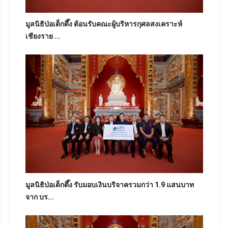
มูลนิธิป่อเต็กตึ๊ง ต้อนรับคณะผู้บริหารกุศลสงเคราะห์
เชียงราย ...
มูลนิธิป่อเต็กตึ๊ง รับมอบเงินบริจาครวมกว่า 1.9 แสนบาท
จาก บร...