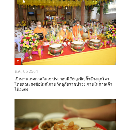
2
ต.ค., 05 2564
เปิดงานเทศกาลกินเจ ประกอบพิธีอัญเชิญกิ๊วฮ๊วงฮุกโจว
โดยคณะสงฆ์อนัมนิกาย วัดอุภัยราชบำรุง ภายในศาลเจ้า
ไต้ฮงกง