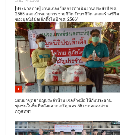
มิ.ย., 14 2566
[ประมวลภาพ] งานแถลง “ผลการดำเนินงานประจำปี พ.ศ.
2565 และเป้าหมายการช่วยชีวิต รักษาชีวิต และสร้างชีวิต
ของมูลนิธิป่อเต็กตึ๊งในปี พ.ศ. 2566”
1
มอบยาชุดสามัญประจำบ้าน เจลล้างมือ ให้กับประธาน
ชุมชนในพื้นที่หลังตลาดเจริญนคร 55 เขตคลองสาน
กรุงเทพฯ