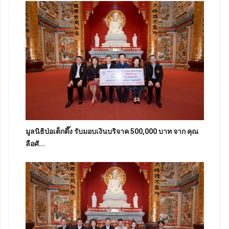
มูลนิธิป่อเต็กตึ๊ง รับมอบเงินบริจาค 500,000 บาท จาก คุณ
ลือศั...