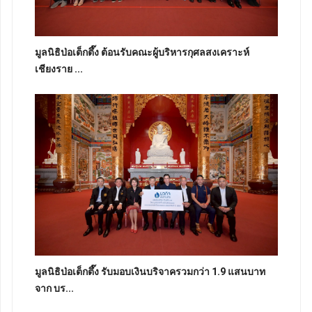
มูลนิธิป่อเต็กตึ๊ง ต้อนรับคณะผู้บริหารกุศลสงเคราะห์
เชียงราย ...
มูลนิธิป่อเต็กตึ๊ง รับมอบเงินบริจาครวมกว่า 1.9 แสนบาท
จาก บร...