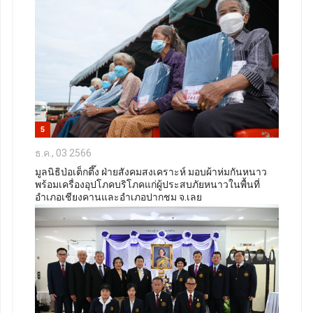
5
ธ.ค., 03 2566
มูลนิธิป่อเต็กตึ๊ง ฝ่ายสังคมสงเคราะห์ มอบผ้าห่มกันหนาว
พร้อมเครื่องอุปโภคบริโภคแก่ผู้ประสบภัยหนาวในพื้นที่
อำเภอเชียงคานและอำเภอปากชม จ.เลย