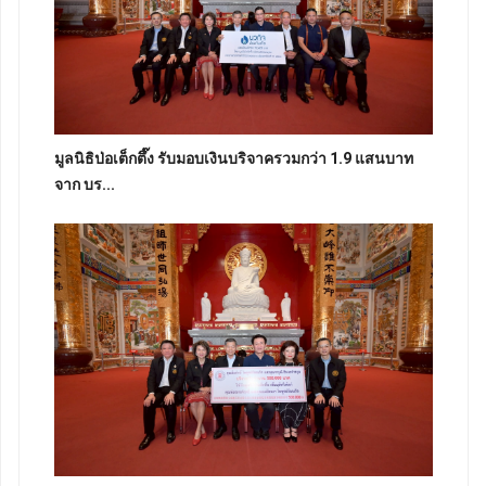
มูลนิธิป่อเต็กตึ๊ง รับมอบเงินบริจาครวมกว่า 1.9 แสนบาท
จาก บร...