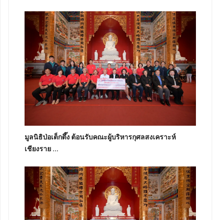
มูลนิธิป่อเต็กตึ๊ง ต้อนรับคณะผู้บริหารกุศลสงเคราะห์
เชียงราย ...