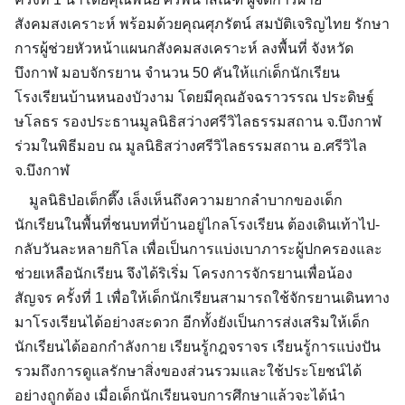
สังคมสงเคราะห์ พร้อมด้วยคุณศุภรัตน์ สมบัติเจริญไทย รักษา
การผู้ช่วยหัวหน้าแผนกสังคมสงเคราะห์ ลงพื้นที่
จังหวัด
บึงกาฬ
มอบจักรยาน จำนวน 50 คันให้แก่เด็กนักเรียน
โรงเรียนบ้านหนองบัวงาม โดยมีคุณอัจฉราวรรณ ประดิษ
ฐ์
ษโลธร รองประธานมูลนิธิสว่างศรีวิไลธรรมสถาน จ.บึงกาฬ
ร่วมในพิธีมอบ ณ มูลนิธิสว่างศรีวิไลธรรมสถาน อ.ศรีวิไล
จ.บึงกาฬ
มูลนิธิป่อเต็กตึ๊ง เล็งเห็นถึงความยากลำบากของเด็ก
นักเรียนในพื้นที่ชนบทที่บ้านอยู่ไกลโรงเรียน ต้องเดินเท้าไป-
กลับวันละหลายกิโล เพื่อเป็นการแบ่งเบาภาระผู้ปกครองและ
ช่วยเหลือนักเรียน จึงได้ริเริ่ม
โครงการจักรยานเพื่อน้อง
สัญจร
ครั้งที่ 1 เพื่อให้เด็กนักเรียนสามารถใช้จักรยานเดินทาง
มาโรงเรียนได้อย่างสะดวก อีกทั้งยังเป็นการส่งเสริมให้เด็ก
นักเรียนได้ออกกำลังกาย เรียนรู้กฎจราจร เรียนรู้การแบ่งปัน
รวมถึงการดูแลรักษาสิ่งของส่วนรวมและใช้ประโยชน์ได้
อย่างถูกต้อง เมื่อเด็กนักเรียนจบการศึกษาแล้วจะได้นำ