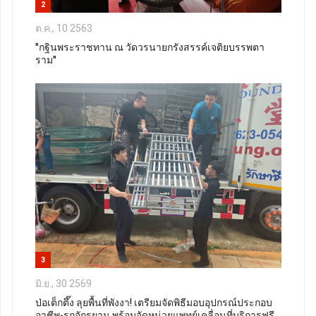
2
ต.ค., 10 2563
"กฐินพระราชทาน ณ วัดวรนายกรังสรรค์เจติยบรรพตา
ราม"
3
มิ.ย., 30 2569
ป่อเต็กตึ๊ง ลุยพื้นที่พังงา! เตรียมจัดพิธีมอบอุปกรณ์ประกอบ
อาชีพ-รถจักรยาน พร้อมจัดหน่วยแพทย์เคลื่อนที่บริการฟรี