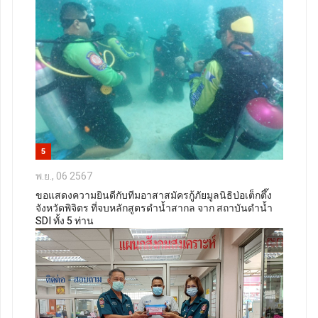
5
พ.ย., 06 2567
ขอแสดงความยินดีกับทีมอาสาสมัครกูู้ภัยมูลนิธิป่อเต็กตึ๊ง
จังหวัดพิจิตร ที่จบหลักสูตรดำน้ำสากล จาก สถาบันดำน้ำ
SDI ทั้ง 5 ท่าน