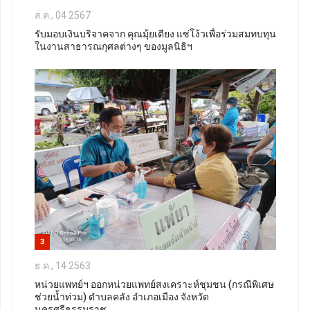
ส.ค., 04 2567
รับมอบเงินบริจาคจาก คุณมุ้ยเตียง แซ่โง้วเพื่อร่วมสมทบทุน
ในงานสาธารณกุศลต่างๆ ของมูลนิธิฯ
3
ธ.ค., 14 2563
หน่วยแพทย์ฯ ออกหน่วยแพทย์สงเคราะห์ชุมชน (กรณีพิเศษ
ช่วยน้ำท่วม) ตำบลคลัง อำเภอเมือง จังหวัด
นครศรีธรรมราช