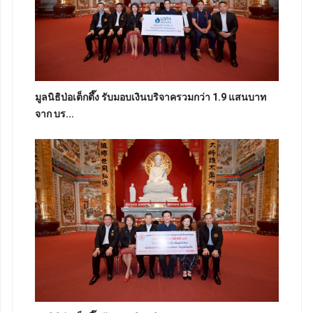
มูลนิธิป่อเต็กตึ๊ง รับมอบเงินบริจาครวมกว่า 1.9 แสนบาท
จาก บร...