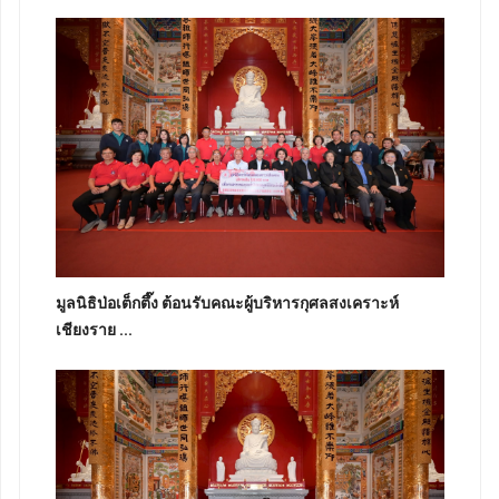
มูลนิธิป่อเต็กตึ๊ง ต้อนรับคณะผู้บริหารกุศลสงเคราะห์
เชียงราย ...