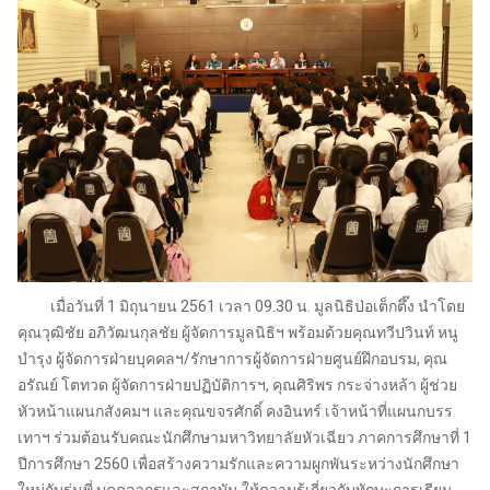
เมื่อวันที่ 1 มิถุนายน 2561 เวลา 09.30 น. มูลนิธิป่อเต็กตึ๊ง นำโดย
คุณวุฒิชัย อภิวัฒนกุลชัย ผู้จัดการมูลนิธิฯ พร้อมด้วยคุณทวีปวินท์ หนู
บำรุง ผู้จัดการฝ่ายบุคคลฯ/รักษาการผู้จัดการฝ่ายศูนย์ฝึกอบรม, คุณ
อรัณย์ โตทวด ผู้จัดการฝ่ายปฏิบัติการฯ, คุณศิริพร กระจ่างหล้า ผู้ช่วย
หัวหน้าแผนกสังคมฯ และคุณขจรศักดิ์ คงอินทร์ เจ้าหน้าที่แผนกบรร
เทาฯ ร่วมต้อนรับคณะนักศึกษามหาวิทยาลัยหัวเฉียว ภาคการศึกษาที่ 1
ปีการศึกษา 2560 เพื่อสร้างความรักและความผูกพันระหว่างนักศึกษา