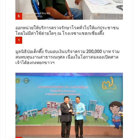
5
ออกหน่วยให้บริการตรวจรักษาโรคทั่วไปให้แก่ประชาชน
โดยไม่มีค่าใช้ต่ายใดๆ ณ​ โรงเจซาแชฮกเซี่ยงตึ๊ง
1
มูลนิธิป่อเต็กตึ๊ง รับมอบเงินบริจาครวม 200,000 บาท ร่วม
สมทบทุนงานสาธารณกุศล เนื่องในโอกาสฉลองเปิดศาล
เจ้าไต้ฮงกงหยกขาวฯ