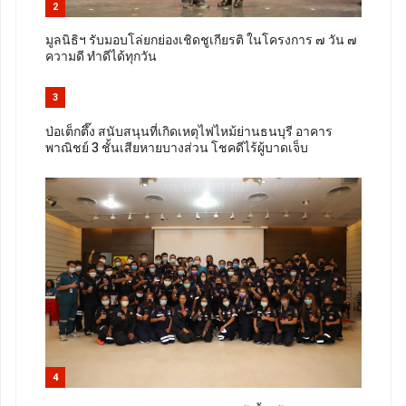
2
มูลนิธิฯ รับมอบโล่ยกย่องเชิดชูเกียรติ ในโครงการ ๗ วัน ๗
ความดี ทำดีได้ทุกวัน
3
ป่อเต็กตึ๊ง สนับสนุนที่เกิดเหตุไฟไหม้ย่านธนบุรี อาคาร
พาณิชย์ 3 ชั้นเสียหายบางส่วน โชคดีไร้ผู้บาดเจ็บ
4