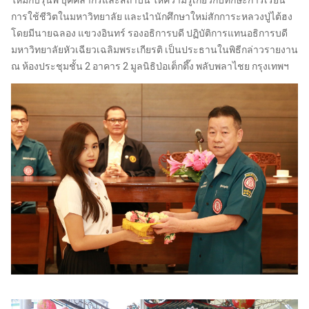
ใหม่กับรุ่นพี่ บุคคลากรและสถาบัน ให้ความรู้เกี่ยวกับทักษะการเรียน
การใช้ชีวิตในมหาวิทยาลัย และนำนักศึกษาใหม่สักการะหลวงปู่ไต้ฮง
โดยมีนายฉลอง แขวงอินทร์ รองอธิการบดี ปฏิบัติการแทนอธิการบดี
มหาวิทยาลัยหัวเฉียวเฉลิมพระเกียรติ เป็นประธานในพิธีกล่าวรายงาน
ณ ห้องประชุมชั้น 2 อาคาร 2 มูลนิธิป่อเต็กตึ๊ง พลับพลาไชย กรุงเทพฯ