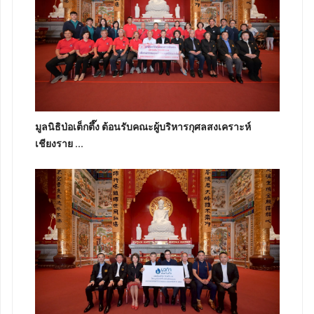
มูลนิธิป่อเต็กตึ๊ง ต้อนรับคณะผู้บริหารกุศลสงเคราะห์
เชียงราย ...