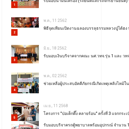
รับมอบน้ำมันเครื่อง (รถยนต์และรถจักรยานยนต์) 
1
พ.ค., 11 2562
พิธีจุดเทียนเปิดงานฉลองบรรลุธรรมหลวงปู่ไต้ฮง
2
มิ.ย., 18 2562
รับมอบเงินบริจาคจากคณะ นศ.วทจ.รุ่น 1 และ วทจ.
3
พ.ค., 02 2562
ช่วยเหลือผู้ประสบอัคคีภัยกรณีเกิดเหตุเพลิงไห
4
เม.ย., 11 2568
โครงการ "ป่อเต็กตึ๊ง คลายร้อน" ครั้งที่ 3 แจกก
5
รับมอบบริจาครถตู้พยาบาลพร้อมอุปกรณ์ จำนวน 1 