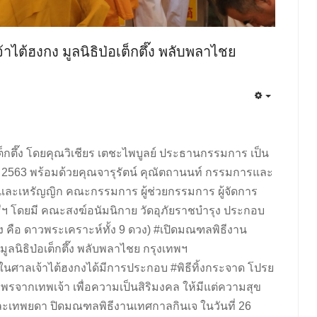
ไต้ฮงกง มูลนิธิป่อเต็กตึ๊ง พลับพลาไชย
ต็กตึ๊ง โดยคุณวิเชียร เตชะไพบูลย์ ประธานกรรมการ เป็น
2563 พร้อมด้วยคุณจารุรัตน์ คุณัตถานนท์ กรรมการและ
ละเหรัญญิก คณะกรรมการ ผู้ช่วยกรรมการ ผู้จัดการ
ิธีฯ โดยมี คณะสงฆ์อนัมนิกาย วัดอุภัยราชบำรุง ประกอบ
นึ่ง คือ ดาวพระเคราะห์ทั้ง 9 ดวง) #เปิดมณฑลพิธีงาน
ลนิธิป่อเต็กตึ๊ง พลับพลาไชย กรุงเทพฯ
นศาลเจ้าไต้ฮงกงได้มีการประกอบ #พิธีทิ้งกระจาด โปรย
พรจากเทพเจ้า เพื่อความเป็นสิริมงคล ให้มีแต่ความสุข
 และเทพยดา ปิดมณฑลพิธีงานเทศกาลกินเจ ในวันที่ 26