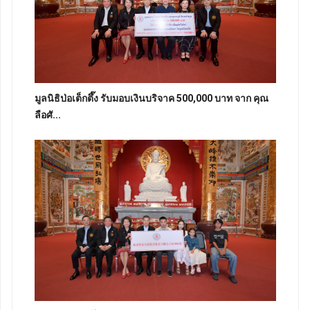
มูลนิธิป่อเต็กตึ๊ง รับมอบเงินบริจาค 500,000 บาท จาก คุณ
ลือศั...