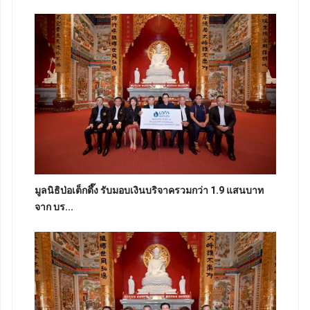
มูลนิธิป่อเต็กตึ๊ง รับมอบเงินบริจาครวมกว่า 1.9 แสนบาท
จาก บร...