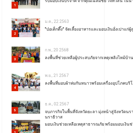
รับมอบเงินบริจาค จากคุณเฉลิมชัย วจีทวีสิน ในนา
1
ม.ค., 22 2563
"ป่อเต็กตึ๊ง" จัดเลี้ยงอาหารและมอบเงินอั่งเปาแก่ผู้
2
ก.พ., 20 2568
ลงพื้นที่ช่วยเหลือผู้ประสบภัยจากเหตุเพลิงไหม้บ้า
3
พ.ย., 21 2567
ลงพื้นที่มอบผ้าห่มกันหนาวพร้อมเครื่องอุปโภคบริ
4
ธ.ค., 02 2567
5
จบภารกิจในพื้นที่จังหวัดยะลา มุ่งหน้าสู่จังหวั
นราธิวาส
มอบเงินช่วยเหลือเหตุสาธารณภัย พร้อมมอบเงินช่วยเ
1