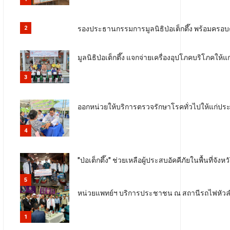
รองประธานกรรมการมูลนิธิป่อเต็กตึ๊ง พร้อมครอบค
2
มูลนิธิป่อเต็กตึ๊ง แจกจ่ายเครื่องอุปโภคบริโภคให้
3
ออกหน่วยให้บริการตรวจรักษาโรคทั่วไปให้แก่ประช
4
"ป่อเต็กตึ๊ง" ช่วยเหลือผู้ประสบอัคคีภัยในพื้นที่จังห
5
หน่วยแพทย์ฯ บริการประชาชน ณ สถานีรถไฟหัว
1