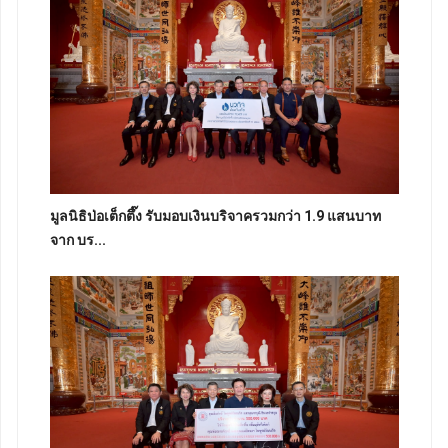
มูลนิธิป่อเต็กตึ๊ง รับมอบเงินบริจาครวมกว่า 1.9 แสนบาท
จาก บร...