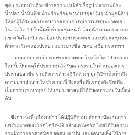
ชุด ประกอบไปด้วย ข้าวสาร บะหมี่สำเร็จรูป ปลากระป๋อง
น้ำปลา น้ำมันพืช น้ำพริกพร้อมทานบรรจุลงในถุงผ้ามูลนิธิฯ)
ให้แก่ผู้ได้รับผลกระทบจากสถานการณ์การแพร่ระบาดของ
โรคโควิด-19 ในพื้นที่บริเวณชุมชนวัดโสมนัส ถนนกรุงเกษม
แขวงวัดโสมนัส เขตป้อมปราบฯ กรุงเทพฯ และบริเวณชุมชน
ต้นตาล ริมคลองประปา แขวงบางซื่อ เขตบางซื่อ กรุงเทพฯ
จากสถานการณ์การแพร่ระบาดของโรคโควิด-19 ละลอก
ใหม่นี้ เป็นเหตุให้ประชาชนได้รับผลกระทบในด้านของการ
ประกอบอาชีพ รวมถึงการดำรงชีวิตต่างๆ มูลนิธิฯ เล็งเห็นถึง
ความยากลำบากในช่วงเวลานี้ จึงลงพื้นที่แจกถุงดังชีพเพื่อ
เป็นการบรรเทาทุกข์ให้แก่ประชาชนที่ได้รับผลกระทบในเบื้อง
ต้น
ซึ่งการลงพื้นที่ดังกล่าว ได้ปฏิบัติตามหลักการป้องกันการ
แพร่ระบาดของโรคโควิด-19 อย่างเคร่งครัด โดยได้รับความ
ร่วมมือจากอาสาสมัคร จุดสน.เตาปูน และจุดนางเลิ้ง ให้การ