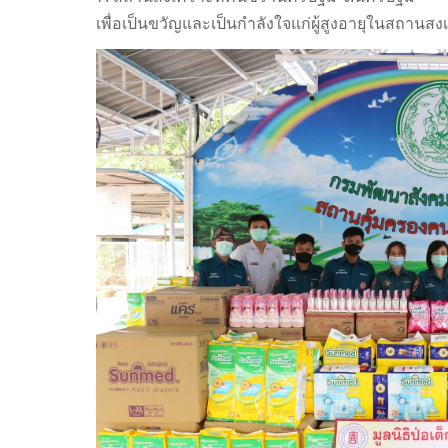
เพื่อเป็นขวัญและเป็นกำลังใจแก่ผู้สูงอายุในสถานสง