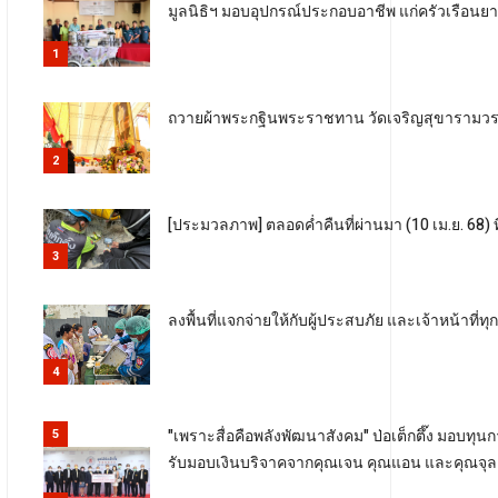
มูลนิธิฯ มอบอุปกรณ์ประกอบอาชีพ แก่ครัวเรือนย
1
ถวายผ้าพระกฐินพระราชทาน วัดเจริญสุขารามวร
2
[ประมวลภาพ] ตลอดค่ำคืนที่ผ่านมา (10 เม.ย. 68)
3
ลงพื้นที่แจกจ่ายให้กับผู้ประสบภัย และเจ้าหน้า
4
"เพราะสื่อคือพลังพัฒนาสังคม" ป่อเต็กตึ๊ง มอบ
5
รับมอบเงินบริจาคจากคุณเจน คุณแอน และคุณจุล เ