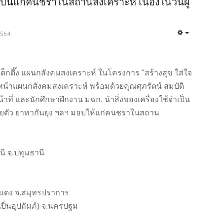
่จำเป็นแก่คนชราในสถานสงเคราะห์ เนื่องในวันผู้
2564
อเต็กตึ๊ง แผนกสังคมสงเคราะห์ ในโครงการ "สร้างสุข ใส่ใจ
วหน้าแผนกสังคมสงเคราะห์ พร้อมด้วยคุณศุภรัตน์ สมบัติ
้าที่ และนักศึกษาฝึกงาน มฉก. นำสิ่งของเครื่องใช้จำเป็น
งโรยตัว ยาทากันยุง ฯลฯ มอบให้แก่คนชราในสถาน
นี จ.ปทุมธานี
แดง จ.สมุทรปราการ
ิ่นอุปถัมภ์) จ.นครปฐม