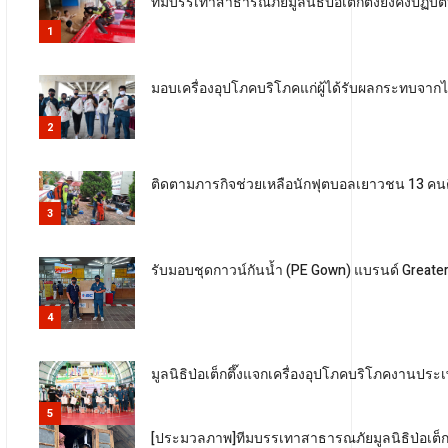
ทีมบรรเทาสาธารณภัยมูลนิธิป่อเต็กตึ๊งยังคงปฏิบัต
1
มอบเครื่องอุปโภคบริโภคแก่ผู้ได้รับผลกระทบจาก
2
ติดตามภารกิจช่วยเหลือนักฟุตบอลเยาวชน 13 ค
3
รับมอบชุดกาวน์กันน้ำ (PE Gown) แบรนด์ Greater
4
มูลนิธิป่อเต็กตึ๊งแจกเครื่องอุปโภคบริโภคงาน
5
[ประมวลภาพ]ทีมบรรเทาสาธารณภัยมูลนิธิป่อเต็กต