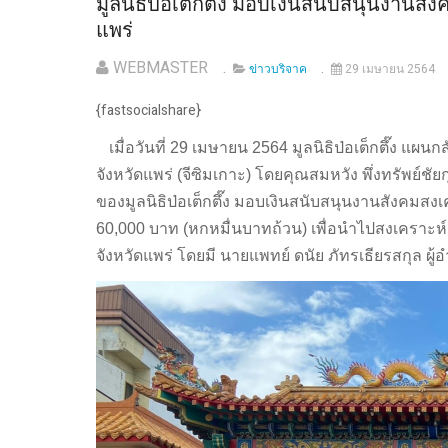
มูลนิธิป่อเต็กตึ๊ง มอบเงินสนับสนุนงาน
แพร่
WEBMASTER
ข่าวบริจาค
29 เมษายน 2564
{fastsocialshare}
เมื่อวันที่ 29 เมษายน 2564 มูลนิธิป่อเต็กตึ๊ง แผ
จังหวัดแพร่ (จีซิมเกาะ) โดยคุณสมหวัง พึ่งทรัพย์ช
ของมูลนิธิป่อเต็กตึ๊ง มอบเงินสนับสนุนงานสังคมส
60,000 บาท (หกหมื่นบาทถ้วน) เพื่อนำไปสงเคราะห์แ
จังหวัดแพร่ โดยมี นายแพทย์ ดนัย ภัทรเธียรสกุล ผ