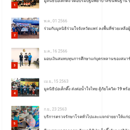
มูลนิธิป่อเต็กตึ๊ง จัดอบรมปฐมพยาบาลขั้นพื้นฐาน 
1
พ.ค., 01 2566
ร่วมกับมูลนิธิร่วมใจจังหวัดแพร่ ลงพื้นที่ช่วยเหลือผ
2
ม.ค., 16 2566
มอบเงินสมทบทุนการศึกษาแก่บุตรหลานของสมาชิก
3
เม.ย., 15 2563
มูลนิธิป่อเต็กตึ๊ง ส่งต่อน้ำใจไทย สู้ภัยโควิด-19
4
ก.ย., 23 2563
บริการตรวจรักษาโรคทั่วไปและแจกจ่ายยาให้แก่ปร
5