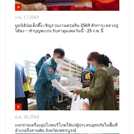
4
ก.พ., 17 2569
มูลนิธิป่อเต็กตึ๊ง เชิญร่วมงานตรุษจีน 2569 สักการะหลวงปู่
ไต้ฮง – ทำบุญพะเก่ง รับสาคูมงคลวันนี้ - 25 ก.พ. นี้
5
ต.ค., 06 2564
แจกจ่ายเครื่องอุปโภคบริโภคให้แก่ผู้ประสบอุทกภัยในพื้นที่
อำเภอบึงสามพัน จังหวัดเพชรบูรณ์