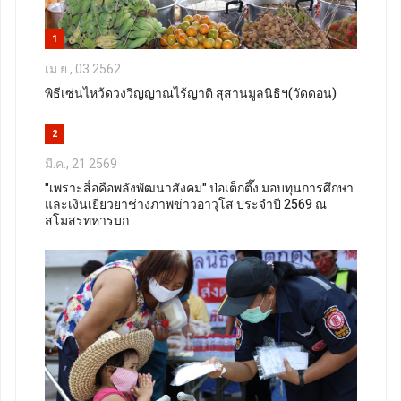
1
เม.ย., 03 2562
พิธีเซ่นไหว้ดวงวิญญาณไร้ญาติ สุสานมูลนิธิฯ(วัดดอน)
2
มี.ค., 21 2569
"เพราะสื่อคือพลังพัฒนาสังคม" ป่อเต็กตึ๊ง มอบทุนการศึกษา
และเงินเยียวยาช่างภาพข่าวอาวุโส ประจำปี 2569 ณ
สโมสรทหารบก