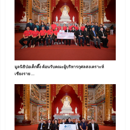
มูลนิธิป่อเต็กตึ๊ง ต้อนรับคณะผู้บริหารกุศลสงเคราะห์
เชียงราย ...