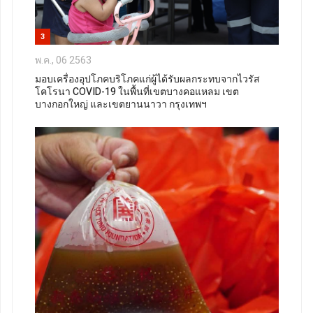
3
พ.ค., 06 2563
มอบเครื่องอุปโภคบริโภคแก่ผู้ได้รับผลกระทบจากไวรัส
โคโรนา COVID-19 ในพื้นที่เขตบางคอแหลม เขต
บางกอกใหญ่ และเขตยานนาวา กรุงเทพฯ