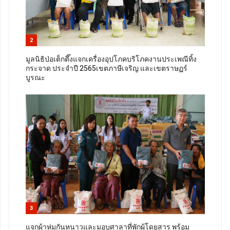
2
มูลนิธิป่อเต็กตึ๊งแจกเครื่องอุปโภคบริโภคงานประเพณีทิ้ง
กระจาด ประจำปี 2565เขตภาษีเจริญ และเขตราษฏร์
บูรณะ
3
แจกผ้าห่มกันหนาวและมอบศาลาที่พักผู้โดยสาร พร้อม