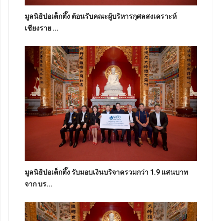
มูลนิธิป่อเต็กตึ๊ง ต้อนรับคณะผู้บริหารกุศลสงเคราะห์
เชียงราย ...
มูลนิธิป่อเต็กตึ๊ง รับมอบเงินบริจาครวมกว่า 1.9 แสนบาท
จาก บร...