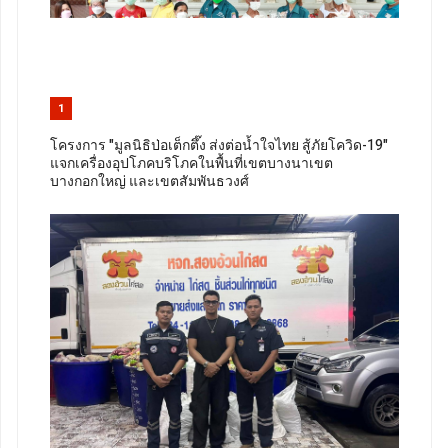
1
โครงการ "มูลนิธิป่อเต็กตึ๊ง ส่งต่อน้ำใจไทย สู้ภัยโควิด-19"
แจกเครื่องอุปโภคบริโภคในพื้นที่เขตบางนาเขต
บางกอกใหญ่ และเขตสัมพันธวงศ์