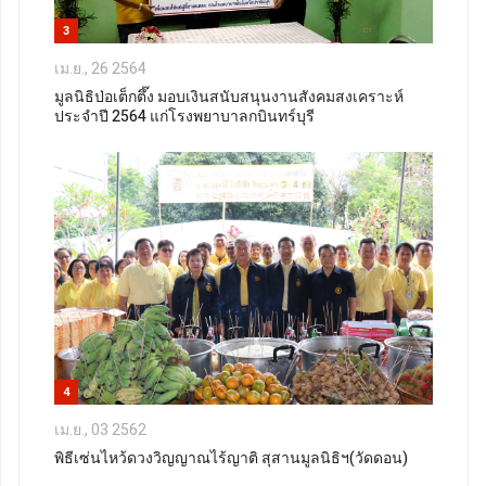
3
เม.ย., 26 2564
มูลนิธิป่อเต็กตึ๊ง มอบเงินสนับสนุนงานสังคมสงเคราะห์
ประจำปี 2564 แก่โรงพยาบาลกบินทร์บุรี
4
เม.ย., 03 2562
พิธีเซ่นไหว้ดวงวิญญาณไร้ญาติ สุสานมูลนิธิฯ(วัดดอน)