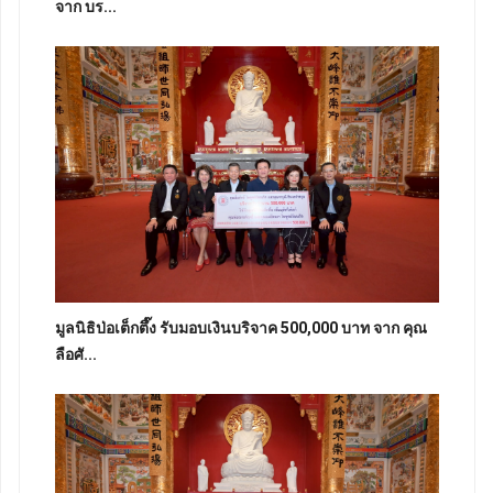
จาก บร...
มูลนิธิป่อเต็กตึ๊ง รับมอบเงินบริจาค 500,000 บาท จาก คุณ
ลือศั...