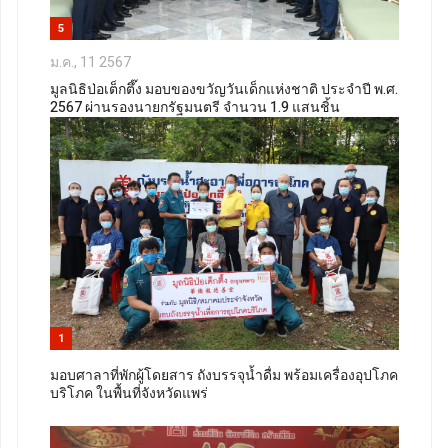
5
ม.ค., 11 2567
มูลนิธิป่อเต็กตึ๊ง มอบของขวัญวันเด็กแห่งชาติ ประจำปี พ.ศ.
2567 ผ่านรองนายกรัฐมนตรี จำนวน 1.9 แสนชิ้น
1
มอบศาลาที่พักผู้โดยสาร ถังบรรจุน้ำดื่ม พร้อมเครื่องอุปโภค
บริโภค ในพื้นที่จังหวัดแพร่