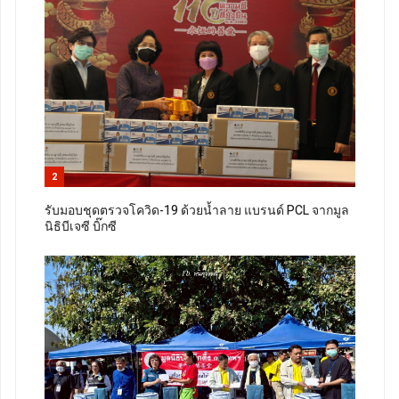
2
รับมอบชุดตรวจโควิด-19 ด้วยน้ำลาย แบรนด์ PCL จากมูล
นิธิบีเจซี บิ๊กซี