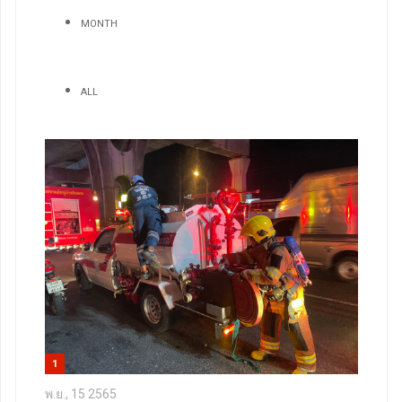
MONTH
ALL
1
พ.ย., 15 2565