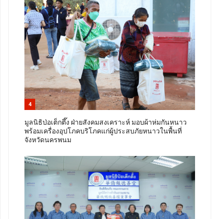
4
มูลนิธิป่อเต็กตึ๊ง ฝ่ายสังคมสงเคราะห์ มอบผ้าห่มกันหนาว
พร้อมเครื่องอุปโภคบริโภคแก่ผู้ประสบภัยหนาวในพื้นที่
จังหวัดนครพนม