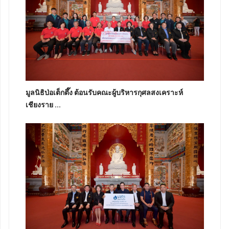
มูลนิธิป่อเต็กตึ๊ง ต้อนรับคณะผู้บริหารกุศลสงเคราะห์
เชียงราย ...