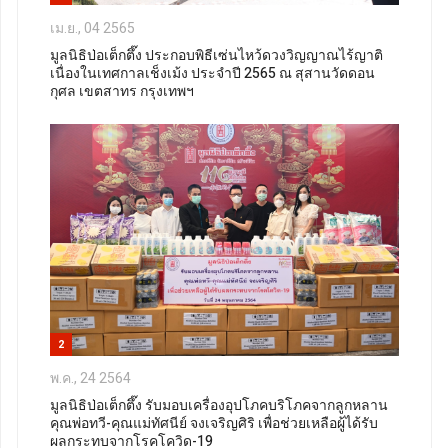
เม.ย., 04 2565
มูลนิธิป่อเต็กตึ๊ง ประกอบพิธีเซ่นไหว้ดวงวิญญาณไร้ญาติ
เนื่องในเทศกาลเช็งเม้ง ประจำปี 2565 ณ​ สุสานวัดดอน
กุศล เขตสาทร กรุงเทพฯ
2
พ.ค., 24 2564
มูลนิธิป่อเต็กตึ๊ง รับมอบเครื่องอุปโภคบริโภคจากลูกหลาน
คุณพ่อทวี-คุณแม่ทัศนีย์ จงเจริญศิริ เพื่อช่วยเหลือผู้ได้รับ
ผลกระทบจากโรคโควิด-19