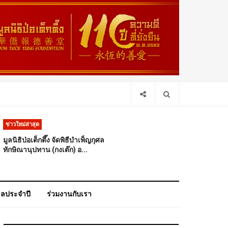
ข่าวใหม่ล่าสุด
มูลนิธิป่อเต็กตึ๊ง จัดพิธีบำเพ็ญกุศล
ทักษิณานุปทาน (กงเต๊ก) อ...
าลประจำปี
ร่วมงานกับเรา