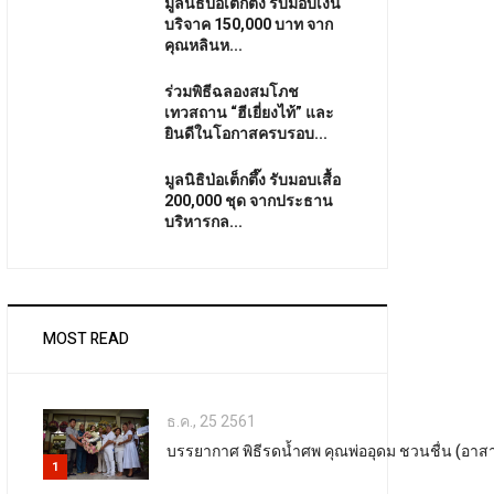
มูลนิธิป่อเต็กตึ๊ง รับมอบเงิน
บริจาค 150,000 บาท จาก
คุณหลินห...
ร่วมพิธีฉลองสมโภช
เทวสถาน “ฮีเยี่ยงไท้” และ
ยินดีในโอกาสครบรอบ...
มูลนิธิป่อเต็กตึ๊ง รับมอบเสื้อ
200,000 ชุด จากประธาน
บริหารกล...
MOST READ
ธ.ค., 25 2561
บรรยากาศ พิธีรดน้ำศพ คุณพ่ออุดม ชวนชื่น (อาสาสม
1