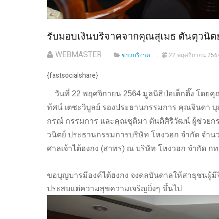
รับมอบเงินบริจาคจากคุณสุเมธ ตันตุวนิ
WEBMASTER
ข่าวบริจาค
22 พฤศจิกายน 256
{fastsocialshare}
วันที่ 22 พฤศจิกายน 2564 มูลนิธิป่อเต็กตึ๊ง โด
ท้ศน์ เตชะวิบูลย์ รองประธานกรรมการ คุณจินดา
กรณ์ กรรมการ และคุณชุติมา ตันติศิริวัฒน์ ผู้ช่วย
วนิตย์ ประธานกรรมการบริษัท โหงวฮก จำกัด จำนวน 
ศาลเจ้าไต้ฮงกง (สาทร) ณ บริษัท โหงวฮก จำกัด กท
ขอบุญบารมีองค์ไต้ฮงกง จงดลบันดาลให้สาธุชนผู้มี
ประสบแต่ความสุขความเจริญยิ่งๆ ขึ้นไป