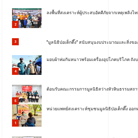
ลงพื้นที่สงเคราะห์ผู้ประสบอัคคีภัยจากเหตุเพล
2
"มูลนิธิป่อเต็กตึ๊ง" สนับสนุนงบประมาณและสิ่งขอ
3
มอบผ้าห่มกันหนาวพร้อมเครื่องอุปโภคบริโภค ถังบรร
4
ต้อนรับคณะกรรมการมูลนิธิสว่างหัวหินธรรมสถาน 
5
หน่วยแพทย์สงเคราะห์ชุมชนมูลนิธิป่อเต็กตึ๊ง ออ
1