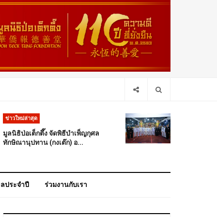
ข่าวใหม่ล่าสุด
มูลนิธิป่อเต็กตึ๊ง จัดพิธีบำเพ็ญกุศล
ทักษิณานุปทาน (กงเต๊ก) อ...
าลประจำปี
ร่วมงานกับเรา