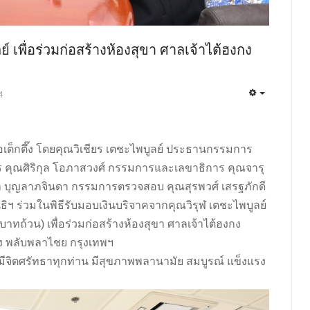
 เพื่อร่วมก่อสร้างห้องสุขา ศาลเจ้าไต้ฮงกง
4
ป่อเต็กตึ๊ง โดยคุณวิเชียร เตชะไพบูลย์ ประธานกรรมการ
คุณศิริกุล โอภาสวงศ์ กรรมการและเลขาธิการ คุณจารุ
า บุญลาภจินดา กรรมการตรวจสอบ คุณสุรพวศ์ เสรฐภักดี
ร่วมในพิธีรับมอบเงินบริจาคจากคุณวิรุฬ เตชะไพบูลย์
ทถ้วน) เพื่อร่วมก่อสร้างห้องสุขา ศาลเจ้าไต้ฮงกง
ึ๊ง พลับพลาไชย กรุงเทพฯ
ีจิตศรัทธาทุกท่าน มีสุขภาพพลานามัย สมบูรณ์ แข็งแรง