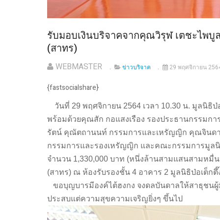
รับมอบเงินบริจาคจากคุณวิรุฬ เตชะไพบูลย์
(สาทร)
WEBMASTER
ข่าวบริจาค
29 พฤศจิกายน 256
{fastsocialshare}
วันที่ 29 พฤศจิกายน 2564 เวลา 10.30 น. มูลนิธิ
พร้อมด้วยคุณสัก กอแสงเรือง รองประธานกรรมการ 
รัตน์ คุณัตถานนท์ กรรมการและเหรัญญิก คุณจินด
กรรมการและรองเหรัญญิก และคณะกรรมการมูลนิธิฯ 
จำนวน 1,330,000 บาท (หนึ่งล้านสามแสนสามหมื่นบา
(สาทร) ณ ห้องรับรองชั้น 4 อาคาร 2 มูลนิธิป่อเต็กต
ขอบุญบารมีองค์ไต้ฮงกง จงดลบันดาลให้สาธุชนผู้ม
ประสบแต่ความสุขความเจริญยิ่งๆ ขึ้นไป