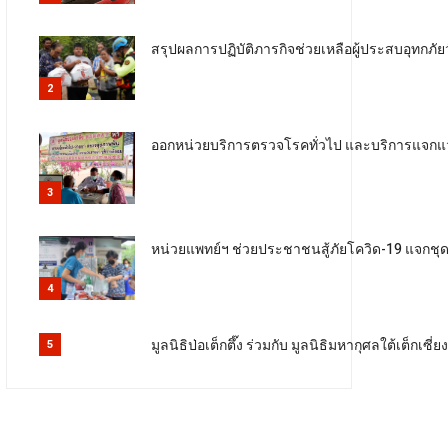
สรุปผลการปฏิบัติภารกิจช่วยเหลือผู้ประสบอุทกภัยว
2
ออกหน่วยบริการตรวจโรคทั่วไป และบริการแจกแว่
3
หน่วยแพทย์ฯ ช่วยประชาชนสู้ภัยโควิด-19 แจกช
4
มูลนิธิป่อเต็กตึ๊ง ร่วมกับ มูลนิธิมหากุศลใต้เต็ก
5