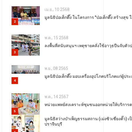
เม.ย., 10 2568
มูลนิธิป่อเต็กตึ๊ง ในโครงการ "ป่อเต็กตึ๊ง สร้างสุข 
2
พ.ค., 15 2568
ลงพื้นที่สนับสนุนฯ เหตุชายคลั่งใช้อาวุธปืนจั
3
พ.ย., 08 2565
มูลนิธิป่อเต็กตึ๊ง มอบเครื่องอุปโภคบริโภคแก่ผู้ป
4
พ.ค., 14 2567
หน่วยแพทย์สงเคราะห์ชุมชนออกหน่วยให้บริการตรว
5
มูลนิธิสว่างบำเพ็ญธรรมสถาน (เม่งซิวเซี่ยงตั๊ว)
ปราจีนบุรี