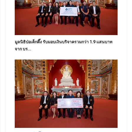
มูลนิธิป่อเต็กตึ๊ง รับมอบเงินบริจาครวมกว่า 1.9 แสนบาท
จาก บร...