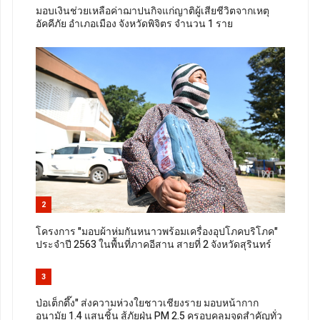
มอบเงินช่วยเหลือค่าฌาปนกิจแก่ญาติผู้เสียชีวิตจากเหตุ
อัคคีภัย อำเภอเมือง จังหวัดพิจิตร จำนวน 1 ราย
2
โครงการ "มอบผ้าห่มกันหนาวพร้อมเครื่องอุปโภคบริโภค"
ประจำปี 2563 ในพื้นที่ภาคอีสาน สายที่ 2 จังหวัดสุรินทร์
3
ป่อเต็กตึ๊ง" ส่งความห่วงใยชาวเชียงราย มอบหน้ากาก
อนามัย 1.4 แสนชิ้น สู้ภัยฝุ่น PM 2.5 ครอบคลุมจุดสำคัญทั่ว