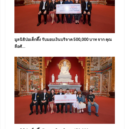
มูลนิธิป่อเต็กตึ๊ง รับมอบเงินบริจาค 500,000 บาท จาก คุณ
ลือศั...