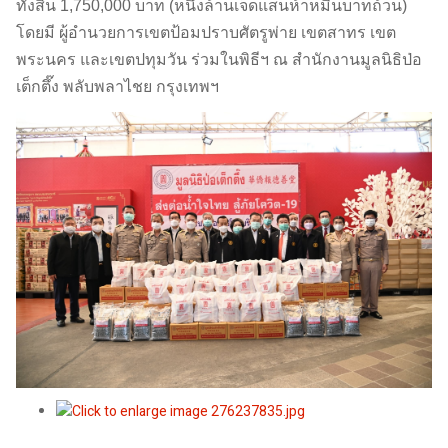
ทั้งสิ้น 1,750,000 บาท (หนึ่งล้านเจ็ดแสนห้าหมื่นบาทถ้วน)
โดยมี ผู้อำนวยการเขตป้อมปราบศัตรูพ่าย เขตสาทร เขต
พระนคร และเขตปทุมวัน ร่วมในพิธีฯ ณ สำนักงานมูลนิธิป่อ
เต็กตึ๊ง พลับพลาไชย กรุงเทพฯ