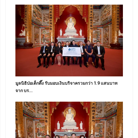
มูลนิธิป่อเต็กตึ๊ง รับมอบเงินบริจาครวมกว่า 1.9 แสนบาท
จาก บร...