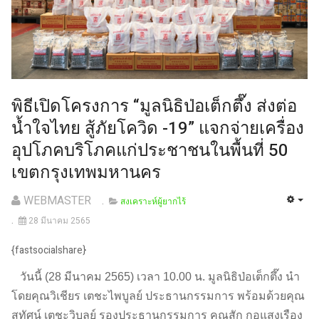
พิธีเปิดโครงการ “มูลนิธิป่อเต็กตึ๊ง ส่งต่อ
น้ำใจไทย สู้ภัยโควิด -19” แจกจ่ายเครื่อง
อุปโภคบริโภคแก่ประชาชนในพื้นที่ 50
เขตกรุงเทพมหานคร
WEBMASTER
สงเคราะห์ผู้ยากไร้
28 มีนาคม 2565
{fastsocialshare}
วันนี้ (28 มีนาคม 2565) เวลา 10.00 น. มูลนิธิป่อเต็กตึ๊ง นำ
โดยคุณวิเชียร เตชะไพบูลย์ ประธานกรรมการ พร้อมด้วยคุณ
สุทัศน์ เตชะวิบูลย์ รองประธานกรรมการ คุณสัก กอแสงเรือง