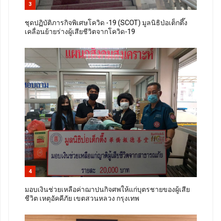
3
ชุดปฏิบัติภารกิจพิเศษโควิด -19 (SCOT) มูลนิธิป่อเต็กตึ๊ง
เคลื่อนย้ายร่างผู้เสียชีวิตจากโควิด-19
4
มอบเงินช่วยเหลือค่าฌาปนกิจศพให้แก่บุตรชายของผู้เสีย
ชีวิต เหตุอัคคีภัย เขตสวนหลวง กรุงเทพ