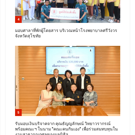
4
มอบศาลาที่พักผู้โดยสาร บริเวณหน้าโรงพยาบาลศรีวังวร
จังหวัดสุโขทัย
5
รับมอบเงินบริจาคจาก คุณธัญญลักษณ์ วิทยาวรากรณ์
พร้อมคณะฯ ในนาม "คณะคนกันเอง" เพื่อร่วมสมทบทุนใน
งานสาธารณกุศลของมูลนิธิฯ