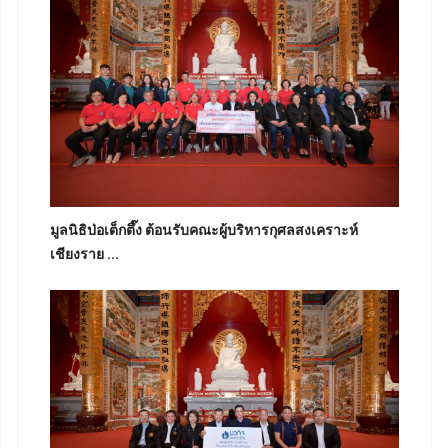
มูลนิธิป่อเต็กตึ๊ง ต้อนรับคณะผู้บริหารกุศลสงเคราะห์
เชียงราย ...