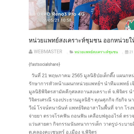
หน่วยแพทย์สงเคราะห์ชุมชน ออกหน่วยให้
WEBMASTER
หน่วยแพทย์สงเคราะห์ชุมชน
21
{fastsocialshare}
วันที่ 21 พฤษภาคม 2565 มูลนิธิป่อเต็กตึ๊ง แผน
รักษาการหัวหน้าแผนกหน่วยแพทย์ฯ นำทีมแพทย์ เจ
มูลนิธิพิจิตรสามัคคีกุศลสถานสงเคราะห์ จ.พิจิตร น
วิจิตรเศรณี รองประธานมูลนิธิฯ คุณศุภกิจ กัยกิ
วีณ์ โรจน์ทนานันท์ แพทย์จิตอาสาในพื้นที่ จาก โ
จ่ายยา ตรวจโรคฟัน ถอนฟัน เคลือบฟลูออไรด์ ตรว
แว่นสายตา กิจกรรมนันทนาการเด็ก วาดรูป-ระบายสีตุ
ต.คลองคะเชนทร์ อ.เมือง จ.พิจิตร