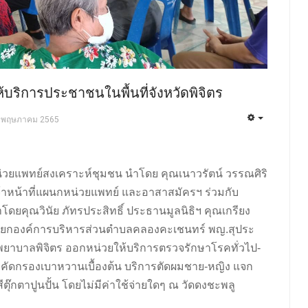
บริการประชาชนในพื้นที่จังหวัดพิจิตร
 พฤษภาคม 2565
กหน่วยแพทย์สงเคราะห์ชุมชน นำโดย คุณเนาวรัตน์ วรรณศิริ
้าหน้าที่แผนกหน่วยแพทย์ และอาสาสมัครฯ ร่วมกับ
ำโดยคุณวินัย ภัทรประสิทธิ์ ประธานมูลนิธิฯ คุณเกรียง
จ นายกองค์การบริหารส่วนตำบลคลองคะเชนทร์ พญ.สุประ
รงพยาบาลพิจิตร ออกหน่วยให้บริการตรวจรักษาโรคทั่วไป-
จคัดกรองเบาหวานเบื้องต้น บริการตัดผมชาย-หญิง แจก
๊กตาปูนปั้น โดยไม่มีค่าใช้จ่ายใดๆ ณ วัดดงชะพลู