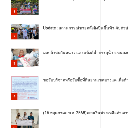
1
Update : สถานการณ์ชายคลั่งยิงปืนขึ้นฟ้า-จับตั
2
มอบผ้าห่มกันหนาว และแท้งค์น้ำบรรจุน้ำ จ.หนองบ
3
ขอรับบริจาคหรือรับซื้อที่ดินย่านเขตบางแค เพื
4
(16 พฤษภาคม พ.ศ. 2568)มอบเงินช่วยเหลือค่าฌาป