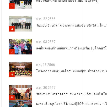
พิธีวางแท่นศิลาฤกษ์ศาลเจ้าไต้ฮงกง (สาทร)
1
พ.ค., 22 2566
รับมอบเงินบริจาค จากคุณเฉลิมชัย วจีทวีสิน ในนา
2
ธ.ค., 03 2567
ลงพื้นที่มอบผ้าห่มกันหนาวพร้อมเครื่องอุปโภคบริ
3
ก.ย., 18 2566
โครงการสนับสนุนเสื้อกันฝนแก่ผู้ขับขี่รถจักรยานย
4
ส.ค., 30 2567
รับมอบเงินบริจาคจากบริษัท สยามแก๊ส แอนด์ ปิโ
5
มอบเครื่องอุปโภคบริโภคแก่ผู้ได้รับผลกระทบจา