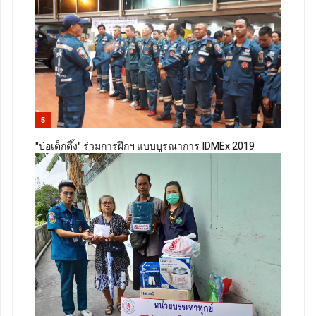
5
"ป่อเต็กตึ๊ง" ร่วมการฝึกฯ แบบบูรณาการ IDMEx 2019