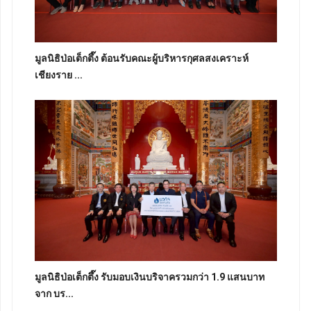
มูลนิธิป่อเต็กตึ๊ง ต้อนรับคณะผู้บริหารกุศลสงเคราะห์
เชียงราย ...
มูลนิธิป่อเต็กตึ๊ง รับมอบเงินบริจาครวมกว่า 1.9 แสนบาท
จาก บร...