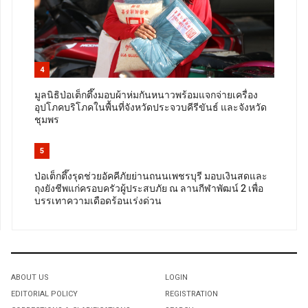
4
มูลนิธิป่อเต็กตึ๊งมอบผ้าห่มกันหนาวพร้อมแจกจ่ายเครื่อง
อุปโภคบริโภคในพื้นที่จังหวัดประจวบคีรีขันธ์ และจังหวัด
ชุมพร
5
ป่อเต็กตึ๊งรุดช่วยอัคคีภัยย่านถนนเพชรบุรี มอบเงินสดและ
ถุงยังชีพแก่ครอบครัวผู้ประสบภัย ณ ลานกีฬาพัฒน์ 2 เพื่อ
บรรเทาความเดือดร้อนเร่งด่วน
ABOUT US
LOGIN
EDITORIAL POLICY
REGISTRATION