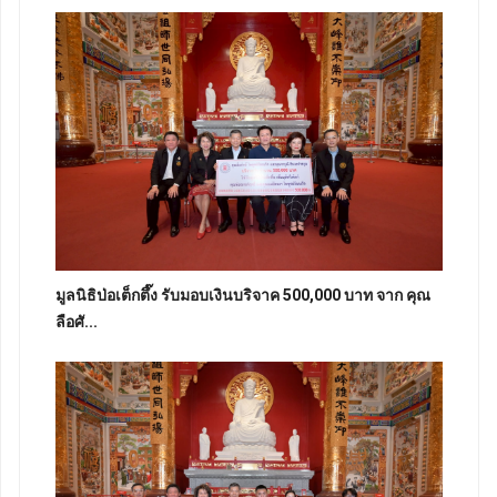
มูลนิธิป่อเต็กตึ๊ง รับมอบเงินบริจาค 500,000 บาท จาก คุณ
ลือศั...