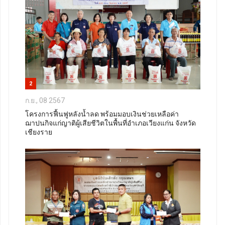
2
ก.ย., 08 2567
โครงการฟื้นฟูหลังน้ำลด พร้อมมอบเงินช่วยเหลือค่า
ฌาปนกิจแก่ญาติผู้เสียชีวิตในพื้นที่อำเภอเวียงแก่น จังหวัด
เชียงราย