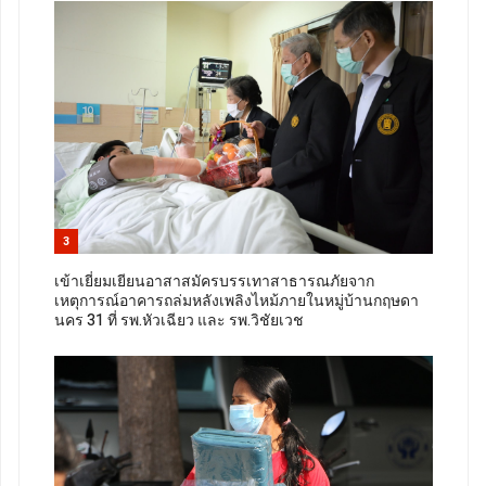
3
เข้าเยี่ยมเยียนอาสาสมัครบรรเทาสาธารณภัยจาก
เหตุการณ์อาคารถล่มหลังเพลิงไหม้ภายในหมู่บ้านกฤษดา
นคร 31 ที่ รพ.หัวเฉียว และ รพ.วิชัยเวช