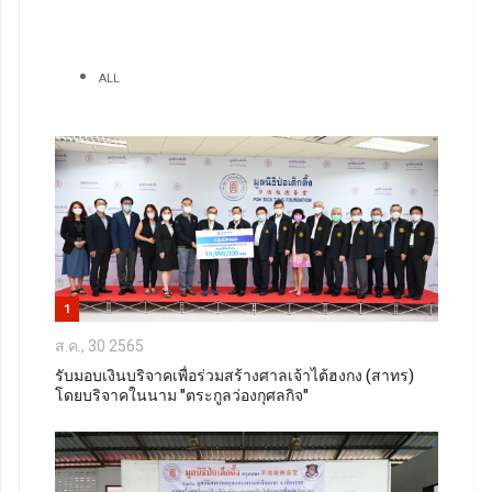
ALL
1
ส.ค., 30 2565
รับมอบเงินบริจาคเพื่อร่วมสร้างศาลเจ้าไต้ฮงกง (สาทร)
โดยบริจาคในนาม "ตระกูลว่องกุศลกิจ"