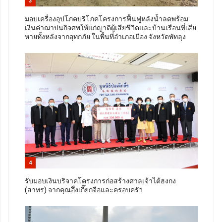
3
มอบเครื่องอุปโภคบริโภคโครงการฟื้นฟูหลังน้ำลดพร้อม
เงินค่าฌาปนกิจศพให้แก่ญาติผู้เสียชีวิตและบ้านเรือนที่เสีย
หายทั้งหลังจากอุทกภัย ในพื้นที่อำเภอเมือง จังหวัดพัทลุง
4
รับมอบเงินบริจาคโครงการก่อสร้างศาลเจ้าไต้ฮงกง
(สาทร) จากคุณอึ่งเกี๊ยกจือและครอบครัว