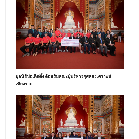
มูลนิธิป่อเต็กตึ๊ง ต้อนรับคณะผู้บริหารกุศลสงเคราะห์
เชียงราย ...