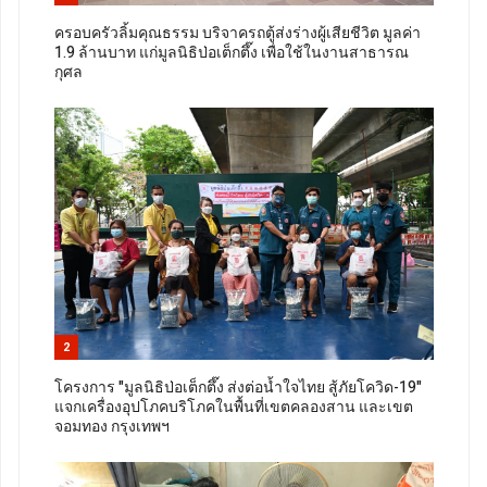
ครอบครัวลิ้มคุณธรรม บริจาครถตู้ส่งร่างผู้เสียชีวิต มูลค่า
1.9 ล้านบาท แก่มูลนิธิป่อเต็กตึ๊ง เพื่อใช้ในงานสาธารณ
กุศล
2
โครงการ "มูลนิธิป่อเต็กตึ๊ง ส่งต่อน้ำใจไทย สู้ภัยโควิด-19"
แจกเครื่องอุปโภคบริโภคในพื้นที่เขตคลองสาน และเขต
จอมทอง กรุงเทพฯ