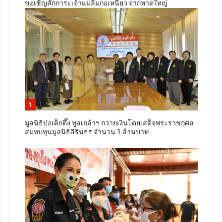
ขอเชิญสักการะเจ้าแม่ลิ้มกอเหนี่ยว จากหาดใหญ่
1
มูลนิธิป่อเต็กตึ๊ง ทูลเกล้าฯ ถวายเงินโดยเสด็จพระราชกุศล
สมทบทุนมูลนิธิสิรินธร จำนวน 1 ล้านบาท