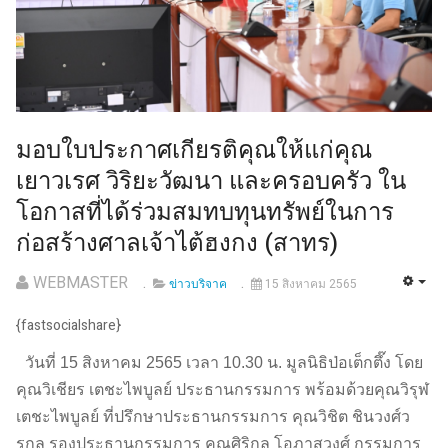
มอบใบประกาศเกียรติคุณให้แก่คุณ
เยาวเรศ วิริยะวัฒนา และครอบครัว ใน
โอกาสที่ได้ร่วมสมทบทุนทรัพย์ในการ
ก่อสร้างศาลเจ้าไต้ฮงกง (สาทร)
WEBMASTER
ข่าวบริจาค
15 สิงหาคม 2565
{fastsocialshare}
วันที่ 15 สิงหาคม 2565 เวลา 10.30 น. มูลนิธิป่อเต็กตึ๊ง โดย
คุณวิเชียร เตชะไพบูลย์ ประธานกรรมการ พร้อมด้วยคุณวิรุฬ
เตชะไพบูลย์ ที่ปรึกษาประธานกรรมการ คุณวิชิต ชินวงศ์ว
รกุล รองประธานกรรมการ คุณศิริกุล โอภาสวงศ์ กรรมการ