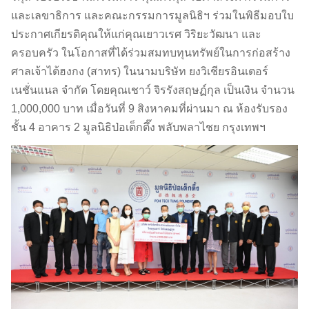
และเลขาธิการ และคณะกรรมการมูลนิธิฯ ร่วมในพิธีมอบใบ
ประกาศเกียรติคุณให้แก่คุณเยาวเรศ วิริยะวัฒนา และ
ครอบครัว ในโอกาสที่ได้ร่วมสมทบทุนทรัพย์ในการก่อสร้าง
ศาลเจ้าไต้ฮงกง (สาทร) ในนามบริษัท ยงวิเชียรอินเตอร์
เนชั่นแนล จำกัด โดยคุณเชาว์ จิรรังสฤษฏ์กุล เป็นเงิน จำนวน
1,000,000 บาท เมื่อวันที่ 9 สิงหาคมที่ผ่านมา ณ ห้องรับรอง
ชั้น 4 อาคาร 2 มูลนิธิป่อเต็กตึ๊ง พลับพลาไชย กรุงเทพฯ