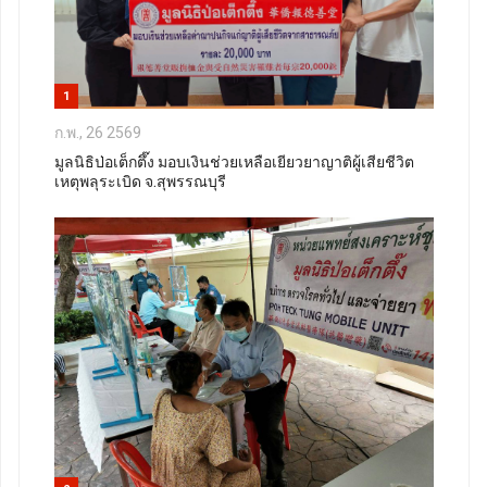
1
ก.พ., 26 2569
มูลนิธิป่อเต็กตึ๊ง มอบเงินช่วยเหลือเยียวยาญาติผู้เสียชีวิต
เหตุพลุระเบิด จ.สุพรรณบุรี