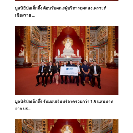
มูลนิธิป่อเต็กตึ๊ง ต้อนรับคณะผู้บริหารกุศลสงเคราะห์
เชียงราย ...
มูลนิธิป่อเต็กตึ๊ง รับมอบเงินบริจาครวมกว่า 1.9 แสนบาท
จาก บร...