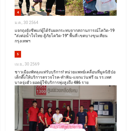
4
ม.ค., 30 2564
แจกถุงยังชีพแก่ผู้ได้รับผลกระทบจากสถานการณ์โควิด-19
"ส่งต่อน้ำใจไทย สู้ภัยโควิด-19" พื้นที่ เขตบางขุนเทียน
กรุงเทพฯ
5
เม.ย., 30 2569
ชาวเมืองพัทลุงแห่รับบริการ! หน่วยแพทย์เคลื่อนที่มูลนิธิป่อ
เต็กตึ๊งให้บริการตรวจโรค-ทำฟัน-แจกแว่นฟรี ณ รร.เทศ
บาลจุ่งฮั่ว ยอดผู้ใช้บริการพุ่งสูงถึง 486 ราย