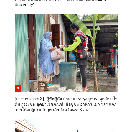
University"
3
[ประมวลภาพ 2 ] : กู้ชีพกู้ภัย นำอาหารปรุงสุกบรรจุกล่อง น้ำ
ดื่ม ถุงยังชีพ ชุดยาเวชภัณฑ์ เสื้อชูชีพ อาหารแมว ฯลฯ แจก
จ่ายให้แก่ผู้ประสบอุทกภัย จังหวัดนราธิวาส