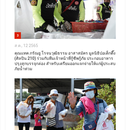
3
ส.ค., 12 2565
คุณแทค ภรัณยู โรจนวุฒิธรรม อาสาสมัคร มูลนิธิป่อเต็กตึ๊ง
(ศิลปิน 210) ร่วมกับทีมเจ้าหน้าที่กู้ชีพกู้ภัย ประกอบอาหาร
ปรุงสุกบรรจุกล่อง สำหรับเตรียมออกแจกจ่ายให้แก่ผู้ประสบ
ภัยน้ำท่วม