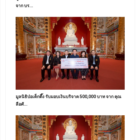
จาก บร...
มูลนิธิป่อเต็กตึ๊ง รับมอบเงินบริจาค 500,000 บาท จาก คุณ
ลือศั...