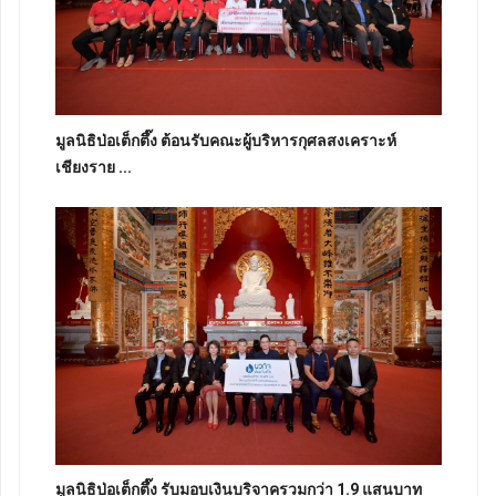
มูลนิธิป่อเต็กตึ๊ง ต้อนรับคณะผู้บริหารกุศลสงเคราะห์
เชียงราย ...
มูลนิธิป่อเต็กตึ๊ง รับมอบเงินบริจาครวมกว่า 1.9 แสนบาท