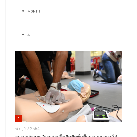
MONTH
ALL
1
พ.ย., 27 2564