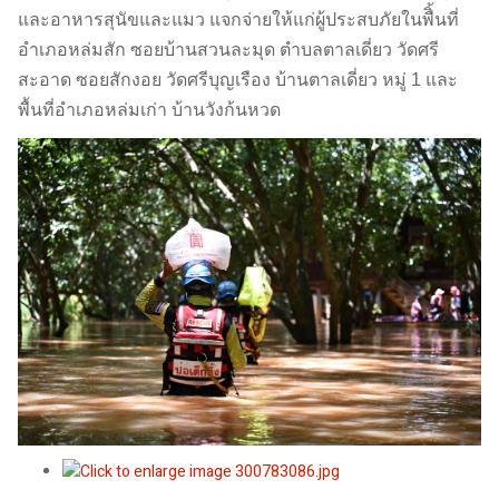
และอาหารสุนัขและแมว แจกจ่ายให้แก่ผู้ประสบภัยในพืิ้นที่
อำเภอหล่มสัก ซอยบ้านสวนละมุด ตำบลตาลเดี่ยว วัดศรี
สะอาด ซอยสักงอย วัดศรีบุญเรือง บ้านตาลเดี่ยว หมู่ 1 และ
พื้นที่อำเภอหล่มเก่า บ้านวังก้นหวด