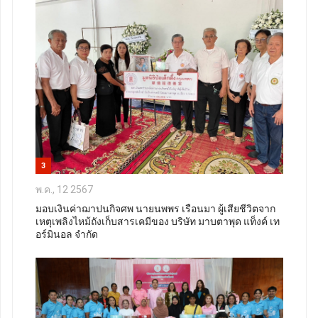
3
พ.ค., 12 2567
มอบเงินค่าฌาปนกิจศพ นายนพพร เรือนมา ผู้เสียชีวิตจาก
เหตุเพลิงไหม้ถังเก็บสารเคมีของ บริษัท มาบตาพุด แท็งค์ เท
อร์มินอล จำกัด