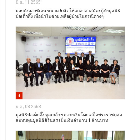
มิ.ย., 11 2565
มอบถังออกซิเจน ขนาด 6 คิว ให้แก่อาสาสมัครกู้ภัยมูลนิธิ
ป่อเต็กตึ๊ง เพื่อนำไปช่วยเหลือผู้ป่วยในกรณีต่างๆ
4
ธ.ค., 08 2568
มูลนิธิป่อเต็กตึ๊ง ทูลเกล้าฯ ถวายเงินโดยเสด็จพระราชกุศล
สมทบทุนมูลนิธิสิรินธร เป็นเงินจำนวน 1 ล้านบาท