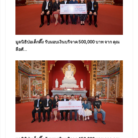
มูลนิธิป่อเต็กตึ๊ง รับมอบเงินบริจาค 500,000 บาท จาก คุณ
ลือศั...