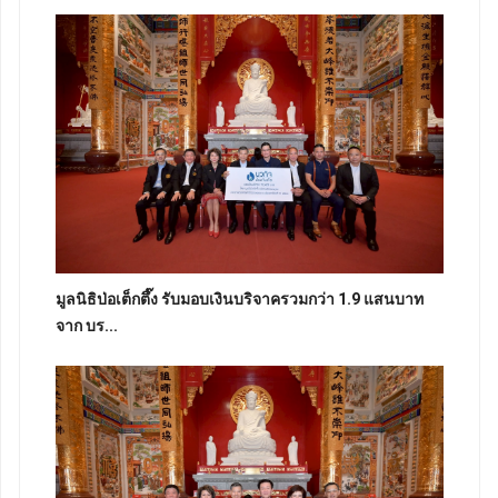
มูลนิธิป่อเต็กตึ๊ง รับมอบเงินบริจาครวมกว่า 1.9 แสนบาท
จาก บร...