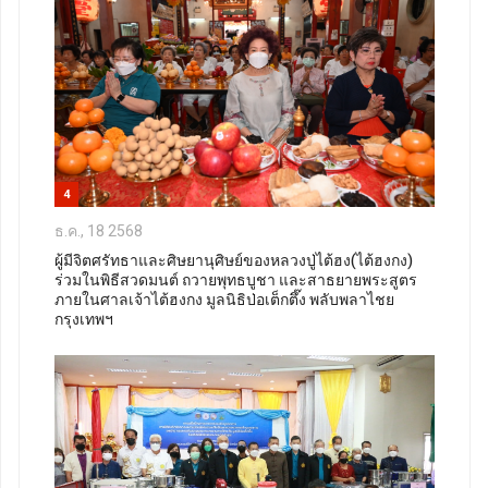
4
ธ.ค., 18 2568
ผู้มีจิตศรัทธาและศิษยานุศิษย์ของหลวงปู่ไต้ฮง(ไต้ฮงกง)
ร่วมในพิธีสวดมนต์ ถวายพุทธบูชา และสาธยายพระสูตร
ภายในศาลเจ้าไต้ฮงกง มูลนิธิป่อเต็กตึ๊ง พลับพลาไชย
กรุงเทพฯ