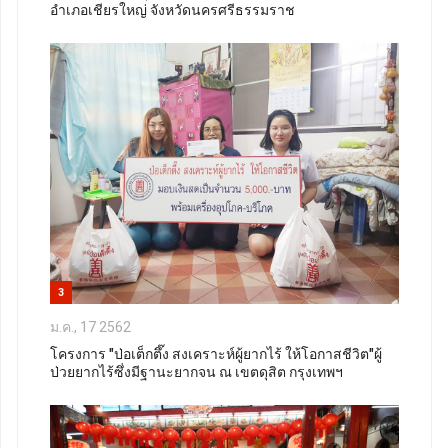
อำเภอเชียรใหญ่ จังหวัดนครศรีธรรมราช
3
ม.ค., 17 2562
โครงการ "ป่อเต็กตึ๊ง สงเคราะห์ผู้ยากไร้ ให้โอกาสชีวิต"ผู้
ป่วยยากไร้ซึ่งมีฐานะยากจน ณ เขตดุสิต กรุงเทพฯ