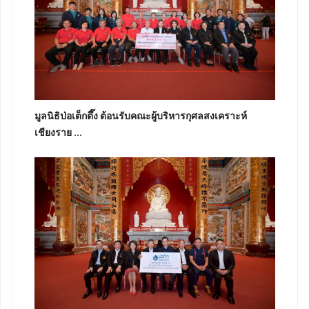
มูลนิธิป่อเต็กตึ๊ง ต้อนรับคณะผู้บริหารกุศลสงเคราะห์
เชียงราย ...