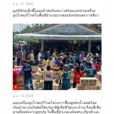
ธ.ค., 01 2566
มูลนิธิป่อเต็กตึ๊งมอบผ้าห่มกันหนาวพร้อมแจกจ่ายเครื่อง
อุปโภคบริโภคในพื้นที่อำเภอปากช่องจังหวัดนครราชสีมา
2
ม.ค., 14 2568
มอบเครื่องอุปโภคบริโภคโครงการฟื้นฟูหลังน้ำลดพร้อม
เงินค่าฌาปนกิจศพให้แก่ญาติผู้เสียชีวิตและบ้านเรือนที่เสีย
หายทั้งหลังจากอุทกภัย ในพื้นที่อำเภอเฉลิมพระเกียรติ และ