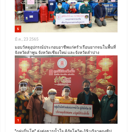
5
มี.ค., 23 2565
มอบวัสดุอุปกรณ์ประกอบอาชีพแก่ครัวเรือนยากจนในพื้นที่
จังหวัดลำพูน จังหวัดเชียงใหม่ และจังหวัดลำปาง
1
"กลุ่มปิ่นโต" ส่งต่อธารน้ำใจ สู้ภัยโควิด-19 บริจาคถุงซิป