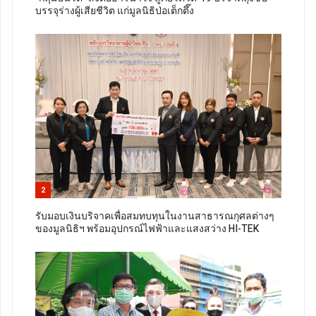
บรรจุร่างผู้เสียชีวิต แก่มูลนิธิป่อเต็กตึ๊ง
2
รับมอบเงินบริจาคเพื่อสมทบทุนในงานสาธารณกุศลต่างๆ
ของมูลนิธิฯ พร้อมอุปกรณ์ไฟฟ้าและแสงสว่าง HI-TEK