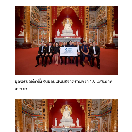
มูลนิธิป่อเต็กตึ๊ง รับมอบเงินบริจาครวมกว่า 1.9 แสนบาท
จาก บร...