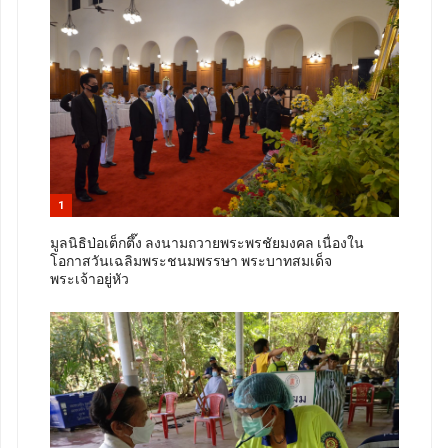
1
มูลนิธิป่อเต็กตึ๊ง ลงนามถวายพระพรชัยมงคล เนื่องใน
โอกาสวันเฉลิมพระชนมพรรษา พระบาทสมเด็จ
พระเจ้าอยู่หัว