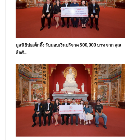
มูลนิธิป่อเต็กตึ๊ง รับมอบเงินบริจาค 500,000 บาท จาก คุณ
ลือศั...