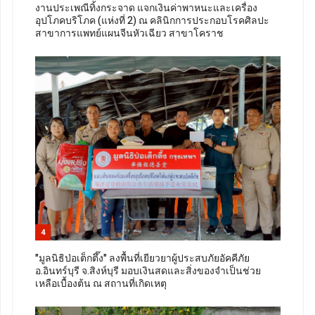
งานประเพณีทิ้งกระจาด แจกเงินค่าพาหนะและเครื่อง
อุปโภคบริโภค (แห่งที่ 2) ณ คลินิกการประกอบโรคศิลปะ
สาขาการแพทย์แผนจีนหัวเฉียว สาขาโคราช
4
"มูลนิธิป่อเต็กตึ๊ง" ลงพื้นที่เยียวยาผู้ประสบภัยอัคคีภัย
อ.อินทร์บุรี จ.สิงห์บุรี มอบเงินสดและสิ่งของจำเป็นช่วย
เหลือเบื้องต้น ณ สถานที่เกิดเหตุ