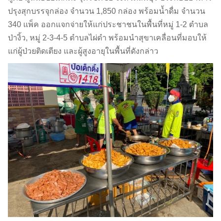
ปรุงสุกบรรจุกล่อง จำนวน 1,850 กล่อง พร้อมน้ำดื่ม จำนวน
340 แพ็ค ออกแจกจ่ายให้แก่ประชาชนในพื้นที่หมู่ 1-2 ตำบล
ป่างิ้ว, หมู่ 2-3-4-5 ตำบลไผ่ดำ พร้อมนำสุขาเคลื่อนที่มอบให้
แก่ผู้ป่วยติดเตียง และผู้สูงอายุในพื้นที่ดังกล่าว