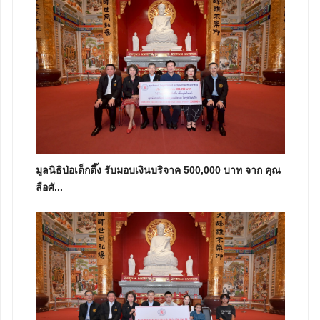
มูลนิธิป่อเต็กตึ๊ง รับมอบเงินบริจาค 500,000 บาท จาก คุณ
ลือศั...