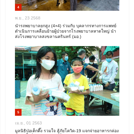
4
พ.ย., 23 2568
นำรถพยาบาลยกสูง (4×4) ร่วมกับ บุคลากรทางการแพทย์
ดำเนินการเคลื่อนย้ายผู้ป่วยจากโรงพยาบาลหาดใหญ่ นำ
ส่งโรงพยาบาลสงขลานครินทร์ (มอ.)
5
เม.ย., 01 2563
มูลนิธิป่อเต็กตึ๊ง รวมใจ สู้ภัยโควิด-19 แจกจ่ายอาหารกล่อง