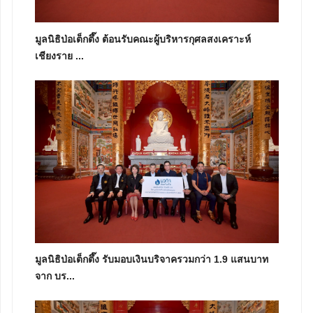
มูลนิธิป่อเต็กตึ๊ง ต้อนรับคณะผู้บริหารกุศลสงเคราะห์
เชียงราย ...
มูลนิธิป่อเต็กตึ๊ง รับมอบเงินบริจาครวมกว่า 1.9 แสนบาท
จาก บร...