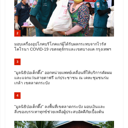
2
มอบเครื่องอุปโภคบริโภคแก่ผู้ได้รับผลกระทบจากไวรัส
โคโรนา COVID-19 เขตจตุจักรและเขตบางแค กรุงเทพฯ
3
"มูลนิธิป่อเต็กตึ๊ง" ออกหน่วยแพทย์เคลื่อนที่ให้บริการตัดผม
และแจกแว่นสายตาฟรี แก่ประชาชน ณ เคหะชุมชนร่ม
เกล้า เขตลาดกระบัง
4
"มูลนิธิป่อเต็กตึ๊ง" ลงพื้นที่เขตลาดกระบัง มอบเงินและ
สิ่งของบรรเทาทุกข์ช่วยเหลือผู้ประสบอัคคีภัยเบื้องต้น