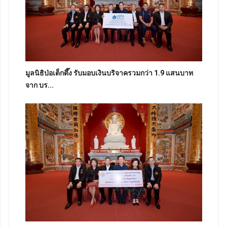
มูลนิธิป่อเต็กตึ๊ง รับมอบเงินบริจาครวมกว่า 1.9 แสนบาท
จาก บร...