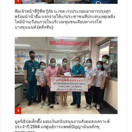
3
ทีมเจ้าหน้าที่กู้ชีพ กู้ภัย น.เขต เร่งประกอบอาหารปรุงสุก
พร้อมนำน้ำดื่ม แจกจ่ายให้แก่ประชาชนที่ประสบเหตุเพลิง
ไหม้บ้านเรือนภายในบริเวณชุมชนเลียบทางรถไฟ
บางขุนนนท์ (ตลิ่งชัน)
4
มูลนิธิป่อเต็กตึ๊ง มอบเงินสนับสนุนงานสังคมสงเคราะห์
ประจำปี 2564 แก่ศูนย์การแพทย์ปัญญานันทภิกขุ