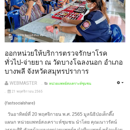
ออกหน่วยให้บริการตรวจรักษาโรค
ทั่วไป-จ่ายยา ณ วัดบางโฉลงนอก อำเภอ
บางพลี จังหวัดสมุทรปราการ
WEBMASTER
หน่วยแพทย์สงเคราะห์ชุมชน
21 พฤศจิกายน 2565
{fastsocialshare}
วันอาทิตย์ที่ 20 พฤศจิกายน พ.ศ. 2565 มูลนิธิป่อเต็กตึ๊ง
แผนก หน่วยแพทย์สงเคราะห์ชุมชน นำโดย คุณเนาวรัตน์
วรรณศิริ หัวหน้าแผนกหน่วยแพทย์ฯ นำทีมแพทย์ พร้อมด้วย