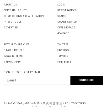
ABOUT US
LOGIN
EDITORIAL POLICY
REGISTRATION
CORRECTIONS & CLARIFICATIONS
SEARCH
PRESS ROOM
SMART SEARCH
ADVERTISE
OFFLINE PAGE
404 PAGE
FEATURED ARTICLES
TWITTER
SINGLE ARTICLE
FACEBOOK
TAGGED ITEMS
TUMBLR
TYPOGRAPHY
PINTEREST
SIGN UP TO OUR DAILY EMAIL
ลิขสิทธิ์ © 2569 มูลนิธิป่อเต็กตึ๊ง / 華 僑 報 德 善 堂 / POH TECK TUNG