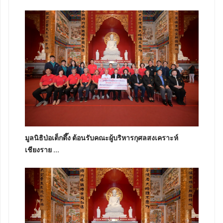
มูลนิธิป่อเต็กตึ๊ง ต้อนรับคณะผู้บริหารกุศลสงเคราะห์
เชียงราย ...