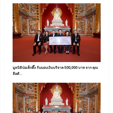
มูลนิธิป่อเต็กตึ๊ง รับมอบเงินบริจาค 500,000 บาท จาก คุณ
ลือศั...