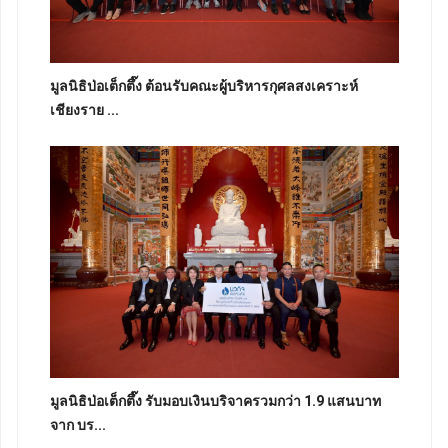
มูลนิธิป่อเต็กตึ๊ง ต้อนรับคณะผู้บริหารกุศลสงเคราะห์
เชียงราย ...
มูลนิธิป่อเต็กตึ๊ง รับมอบเงินบริจาครวมกว่า 1.9 แสนบาท
จาก บร...