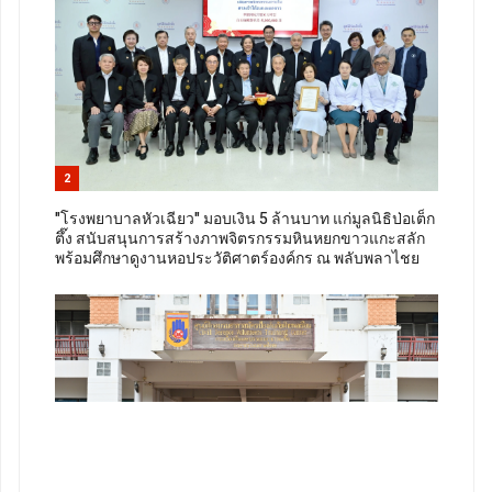
2
"โรงพยาบาลหัวเฉียว" มอบเงิน 5 ล้านบาท แก่มูลนิธิป่อเต็ก
ตึ๊ง สนับสนุนการสร้างภาพจิตรกรรมหินหยกขาวแกะสลัก
พร้อมศึกษาดูงานหอประวัติศาตร์องค์กร ณ พลับพลาไชย