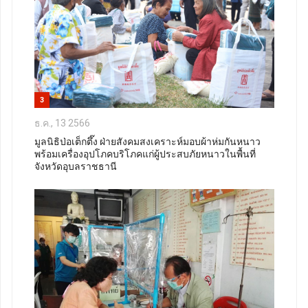
3
ธ.ค., 13 2566
มูลนิธิป่อเต็กตึ๊ง ฝ่ายสังคมสงเคราะห์มอบผ้าห่มกันหนาว
พร้อมเครื่องอุปโภคบริโภคแก่ผู้ประสบภัยหนาวในพื้นที่
จังหวัดอุบลราชธานี