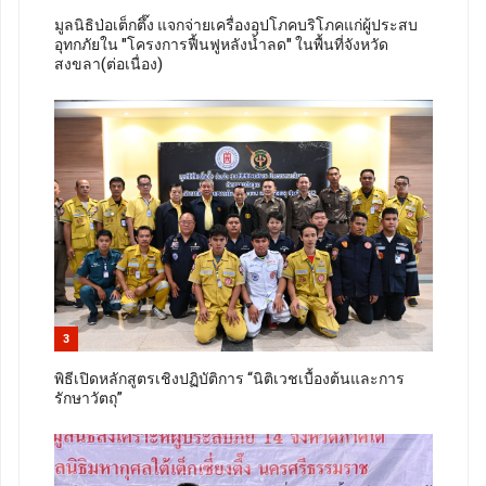
มูลนิธิป่อเต็กตึ๊ง แจกจ่ายเครื่องอุปโภคบริโภคแก่ผู้ประสบ
อุทกภัยใน "โครงการฟื้นฟูหลังน้ำลด" ในพื้นที่จังหวัด
สงขลา(ต่อเนื่อง)
3
พิธีเปิดหลักสูตรเชิงปฏิบัติการ “นิติเวชเบื้องต้นและการ
รักษาวัตถุ”