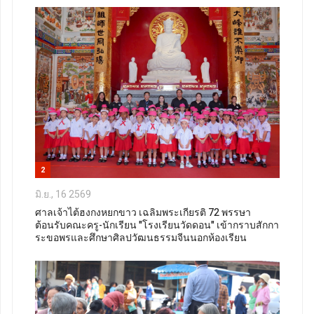
2
มิ.ย., 16 2569
ศาลเจ้าไต้ฮงกงหยกขาว เฉลิมพระเกียรติ 72 พรรษา
ต้อนรับคณะครู-นักเรียน "โรงเรียนวัดดอน" เข้ากราบสักกา
ระขอพรและศึกษาศิลปวัฒนธรรมจีนนอกห้องเรียน