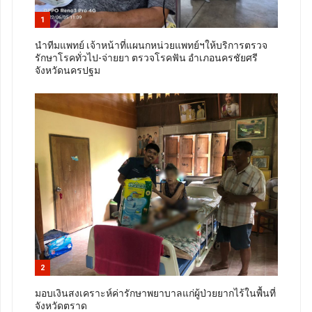
1
นำทีมแพทย์ เจ้าหน้าที่แผนกหน่วยแพทย์ฯให้บริการตรวจ
รักษาโรคทั่วไป-จ่ายยา ตรวจโรคฟัน อำเภอนครชัยศรี
จังหวัดนครปฐม
2
มอบเงินสงเคราะห์ค่ารักษาพยาบาลแก่ผู้ป่วยยากไร้ในพื้นที่
จังหวัดตราด