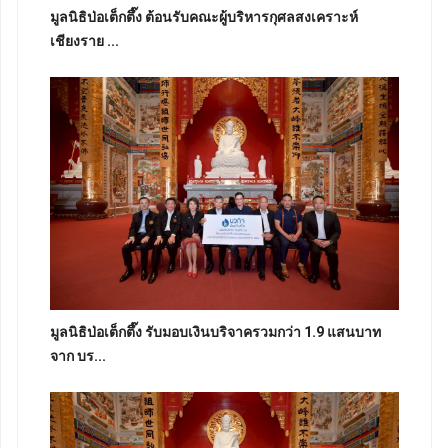
มูลนิธิป่อเต็กตึ๊ง ต้อนรับคณะผู้บริหารกุศลสงเคราะห์
เชียงราย ...
มูลนิธิป่อเต็กตึ๊ง รับมอบเงินบริจาครวมกว่า 1.9 แสนบาท
จาก บร...