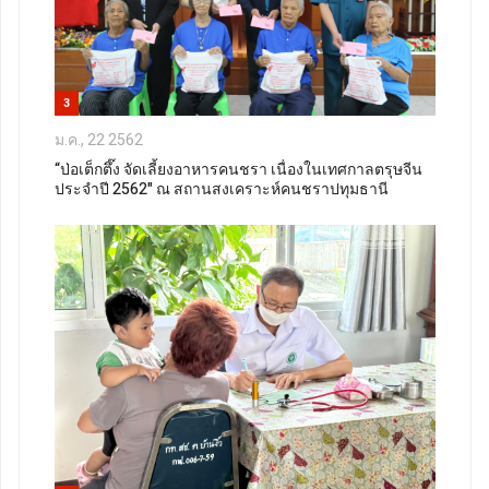
3
ม.ค., 22 2562
“ป่อเต็กตึ๊ง จัดเลี้ยงอาหารคนชรา เนื่องในเทศกาลตรุษจีน
ประจำปี 2562" ณ สถานสงเคราะห์คนชราปทุมธานี