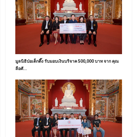
มูลนิธิป่อเต็กตึ๊ง รับมอบเงินบริจาค 500,000 บาท จาก คุณ
ลือศั...