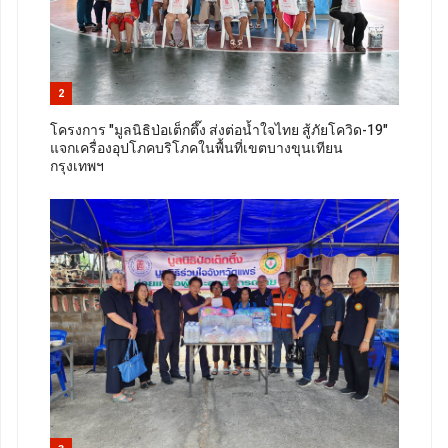
2
โครงการ "มูลนิธิป่อเต็กตึ๊ง ส่งต่อน้ำใจไทย สู้ภัยโควิด-19"
แจกเครื่องอุปโภคบริโภคในพื้นที่เขตบางขุนเทียน
กรุงเทพฯ