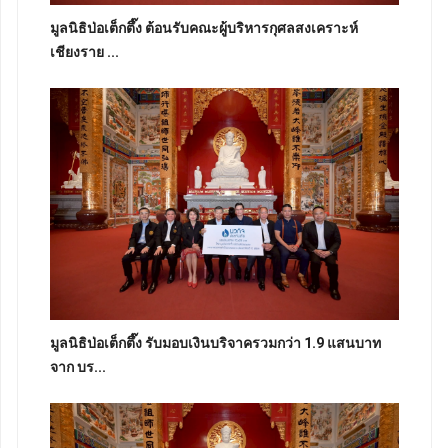
มูลนิธิป่อเต็กตึ๊ง ต้อนรับคณะผู้บริหารกุศลสงเคราะห์
เชียงราย ...
มูลนิธิป่อเต็กตึ๊ง รับมอบเงินบริจาครวมกว่า 1.9 แสนบาท
จาก บร...