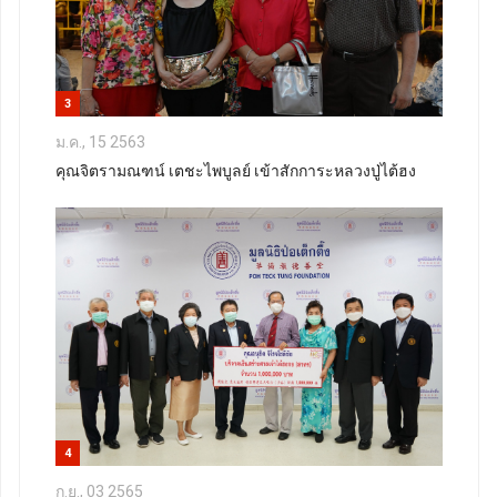
3
ม.ค., 15 2563
คุณจิตรามณฑน์ เตชะไพบูลย์ เข้าสักการะหลวงปู่ไต้ฮง
4
ก.ย., 03 2565