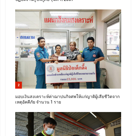
2
มอบเงินสงเคราะห์ค่าฌาปนกิจศพให้แก่ญาติผู้เสียชีวิตจาก
เหตุอัคคีภัย จำนวน 1 ราย