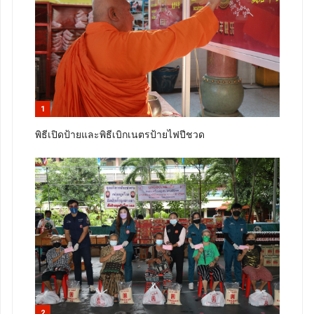
1
พิธีเปิดป้ายและพิธีเบิกเนตรป้ายไฟปีชวด
2