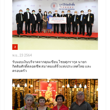
2
พ.ย., 23 2564
รับมอบเงินบริจาคจากคุณเขียน ไชยศุภรากุล นายก
กิตติมศักดิ์ตลอดชีพ สมาคมแต้จิ๋วแห่งประเทศไทย และ
ครอบครัว