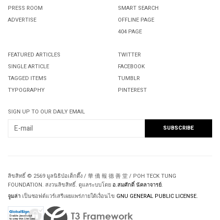
PRESS ROOM
SMART SEARCH
ADVERTISE
OFFLINE PAGE
404 PAGE
FEATURED ARTICLES
TWITTER
SINGLE ARTICLE
FACEBOOK
TAGGED ITEMS
TUMBLR
TYPOGRAPHY
PINTEREST
SIGN UP TO OUR DAILY EMAIL
ลิขสิทธิ์ © 2569 มูลนิธิป่อเต็กตึ๊ง / 華 僑 報 德 善 堂 / POH TECK TUNG
FOUNDATION. สงวนลิขสิทธิ์. ดูแลระบบโดย
อ.สมศักดิ์ นัคลาจารย์
.
จูมล่า
เป็นซอฟต์แวร์เสรีเผยแพร่ภายใต้เงื่อนไข
GNU GENERAL PUBLIC LICENSE.