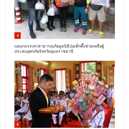
4
แผนกบรรเทาสาธารณภัยมูลนิธิป่อเต็กตึ๊งช่วยเหลือผู้
ประสบอุทกภัยจังหวัดอุบลราชธานี
5