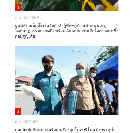
1
ส.ค., 07 2569
มูลนิธิป่อเต็กตึ๊ง เร่งจัดกำลังกู้ชีพ–กู้ภัย สนับสนุนเหตุ
โศกนาฏกรรมกราดยิง พร้อมส่งมอบความเสียใจอย่างสุดซึ้ง
ต่อผู้สูญเสีย
2
พ.ย., 30 2564
มอบผ้าห่มกันหนาวพร้อมเครื่องอุปโภคบริโภค ถังบรรจุน้ำ