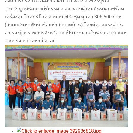
องค์การบริหารส่วนตําบลนาป่า อ.เมือง จ.เพชรบูรณ์
จุดที่ 3 มูลนิธิสว่างคีรีธรรม จ.เลย มอบผ้าห่มกันหนาวพร้อม
เครื่องอุปโภคบริโภค จำนวน 500 ชุด มูลค่า 306,500 บาท
(สามแสนหกพันห้าร้อยห้าสิบบาทถ้วน) โดยมีคุณณรงค์ จีน
อ่ำ รองผู้ว่าราชการจังหวัดเลยเป็นประธานในพิธี ณ บริเวณที่
ว่าการอําาเภอท่าลี่ จ.เลย