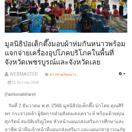
มูลนิธิป่อเต็กตึ๊งมอบผ้าห่มกันหนาวพร้อม
แจกจ่ายเครื่องอุปโภคบริโภคในพื้นที่
จังหวัดเพชรบูรณ์และจังหวัดเลย
WEBMASTER
ข่าวช่วยภัยหนาว
02 ธันวาคม 2566
{fastsocialshare}
วันที่ 2 ธันวาคม พ.ศ. 2566 มูลนิธิป่อเต็กตึ๊ง นำโดย คุณศิริ
พร กระจ่างหล้า ผู้จัดการฝ่ายสังคมสงเคราะห์ พร้อมด้วยคุณ
ศุภรัตน์ สมบัติเจริญไทย หัวหน้าแผนกส่งเสริมการศึกษาและ
อาชีพ นำทีมเจ้าหน้าที่แผนกส่งเสริมฯ และแผนกสาธารณภัย