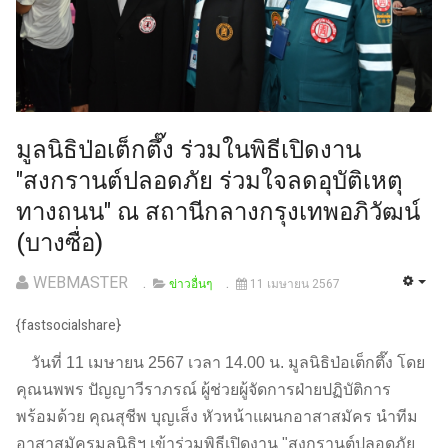
มูลนิธิป่อเต็กตึ๊ง ร่วมในพิธีเปิดงาน
"สงกรานต์ปลอดภัย ร่วมใจลดอุบัติเหตุ
ทางถนน" ณ สถานีกลางกรุงเทพอภิวัฒน์
(บางซื่อ)
WEBMASTER
ข่าวอื่นๆ
11 เมษายน 2567
{fastsocialshare}
วันที่ 11 เมษายน 2567 เวลา 14.00 น. มูลนิธิป่อเต็กตึ๊ง โดย
คุณนพพร ปัญญาวีราภรณ์ ผู้ช่วยผู้จัดการฝ่ายปฏิบัติการ
พร้อมด้วย คุณสุชีพ บุญเส็ง หัวหน้าแผนกอาสาสมัคร นำทีม
อาสาสมัครมูลนิธิฯ เข้าร่วมพิธีเปิดงาน "สงกรานต์ปลอดภัย