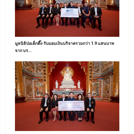
มูลนิธิป่อเต็กตึ๊ง รับมอบเงินบริจาครวมกว่า 1.9 แสนบาท
จาก บร...