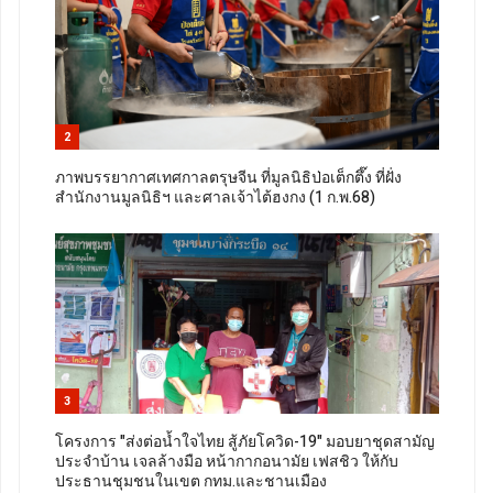
2
ภาพบรรยากาศเทศกาลตรุษจีน ที่มูลนิธิป่อเต็กตึ๊ง ที่ฝั่ง
สำนักงานมูลนิธิฯ และศาลเจ้าไต้ฮงกง (1 ก.พ.68)
3
โครงการ "ส่งต่อน้ำใจไทย สู้ภัยโควิด-19" มอบยาชุดสามัญ
ประจำบ้าน เจลล้างมือ หน้ากากอนามัย เฟสชิว ให้กับ
ประธานชุมชนในเขต กทม.และชานเมือง