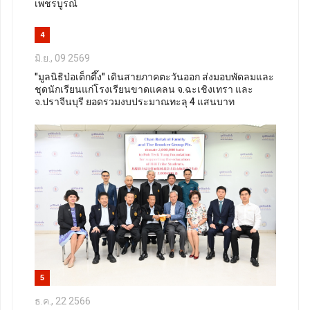
เพชรบูรณ์
4
มิ.ย., 09 2569
"มูลนิธิป่อเต็กตึ๊ง" เดินสายภาคตะวันออก ส่งมอบพัดลมและ
ชุดนักเรียนแก่โรงเรียนขาดแคลน จ.ฉะเชิงเทรา และ
จ.ปราจีนบุรี ยอดรวมงบประมาณทะลุ 4 แสนบาท
5
ธ.ค., 22 2566