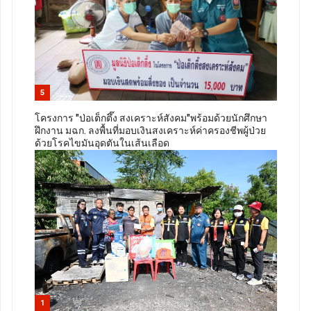
5
โครงการ "ป่อเต็กตึ๊ง สงเคราะห์สังคม"พร้อมด้วยนักศึกษา
ฝึกงาน มฉก. ลงพื้นที่มอบเงินสงเคราะห์ค่าครองชีพผู้ป่วย
ด้วยโรคไขมันอุดตันในเส้นเลือด
1