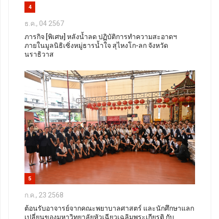
4
ธ.ค., 04 2567
ภารกิจ [พิเศษ] หลังน้ำลด ปฏิบัติการทำความสะอาดฯ
ภายในมูลนิธิเซิ่งหมู่ธารน้ำใจ สุไหงโก-ลก จังหวัด
นราธิวาส
5
ก.ค., 23 2568
ต้อนรับอาจารย์จากคณะพยาบาลศาสตร์ และนักศึกษาแลก
เปลี่ยนของมหาวิทยาลัยหัวเฉียวเฉลิมพระเกียรติ กับ