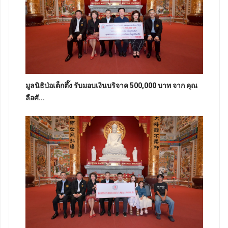
มูลนิธิป่อเต็กตึ๊ง รับมอบเงินบริจาค 500,000 บาท จาก คุณ
ลือศั...