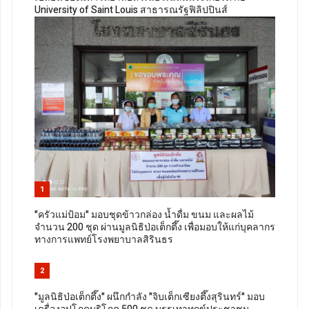
University of Saint Louis สาธารณรัฐฟิลิปปินส์
1
"ครัวแม่ป้อม" มอบชุดข้าวกล่อง น้ำดื่ม ขนม และผลไม้
จำนวน 200 ชุด ผ่านมูลนิธิป่อเต็กตึ๊ง เพื่อมอบให้แก่บุคลากร
ทางการแพทย์โรงพยาบาลสิรินธร
2
"มูลนิธิป่อเต็กตึ๊ง" ผนึกกำลัง "จิบเต็กเซียงตึ๊งสุรินทร์" มอบ