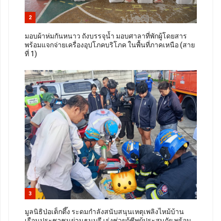
2
มอบผ้าห่มกันหนาว ถังบรรจุน้ำ มอบศาลาที่พักผู้โดยสาร
พร้อมแจกจ่ายเครื่องอุปโภคบริโภค ในพื้นที่ภาคเหนือ (สาย
ที่ 1)
3
มูลนิธิป่อเต็กตึ๊ง ระดมกำลังสนับสนุนเหตุเพลิงไหม้บ้าน
เรือนประชาชนย่านธนบุรี เร่งช่วยกู้ชีพผู้ประสบภัย พร้อม