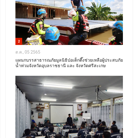
2
ต.ค., 05 2565
แผนกบรรสาธารณภัยมูลนิธิป่อเต็กตึ๊งช่วยเหลือผู้ประสบภัย
น้ำท่วมจังหวัดอุบลราชธานี และ จังหวัดศรีสะเกษ