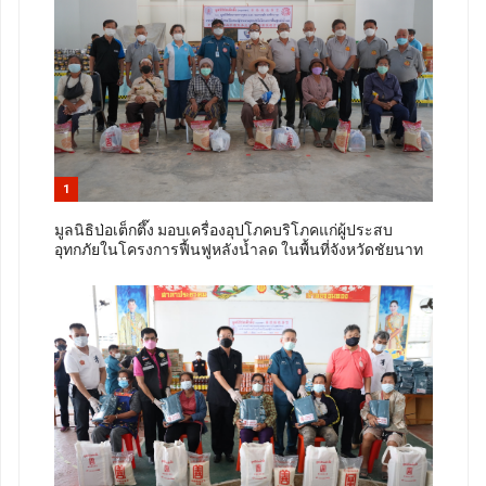
1
มูลนิธิป่อเต็กตึ๊ง มอบเครื่องอุปโภคบริโภคแก่ผู้ประสบ
อุทกภัยในโครงการฟื้นฟูหลังน้ำลด ในพื้นที่จังหวัดชัยนาท