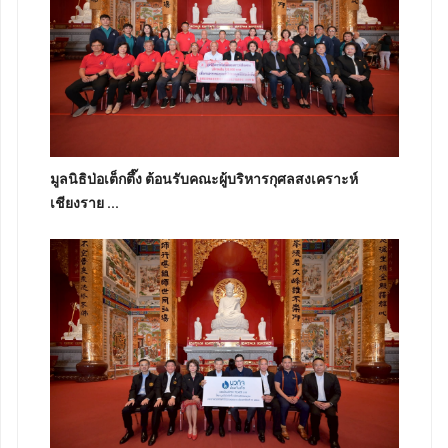
มูลนิธิป่อเต็กตึ๊ง ต้อนรับคณะผู้บริหารกุศลสงเคราะห์
เชียงราย ...